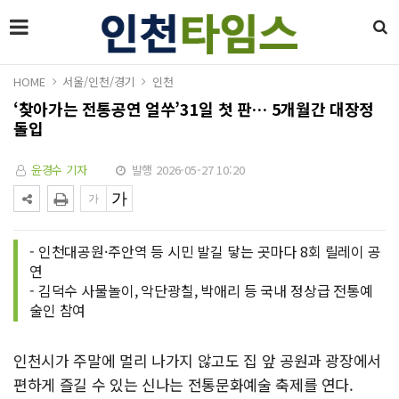
HOME
서울/인천/경기
인천
‘찾아가는 전통공연 얼쑤’31일 첫 판… 5개월간 대장정
돌입
윤경수 기자
발행 2026-05-27 10:20
- 인천대공원·주안역 등 시민 발길 닿는 곳마다 8회 릴레이 공
연
- 김덕수 사물놀이, 악단광칠, 박애리 등 국내 정상급 전통예
술인 참여
인천시가 주말에 멀리 나가지 않고도 집 앞 공원과 광장에서
편하게 즐길 수 있는 신나는 전통문화예술 축제를 연다.