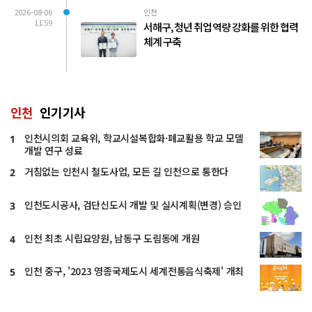
2026-08-06
인천
11:59
서해구, 청년 취업 역량 강화를 위한 협력
체계 구축
인천
인기기사
인천시의회 교육위, 학교시설복합화·폐교활용 학교 모델
1
개발 연구 성료
거침없는 인천시 철도사업, 모든 길 인천으로 통한다
2
인천도시공사, 검단신도시 개발 및 실시계획(변경) 승인
3
인천 최초 시립요양원, 남동구 도림동에 개원
4
인천 중구, '2023 영종국제도시 세계전통음식축제' 개최
5