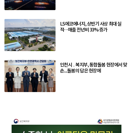
LS에코에너지, 상반기 사상 최대 실
적…매출 전년비 33% 증가
인천시 ․ 복지부, 통합돌봄 현장에서 맞
손...돌봄의 답은 현장에