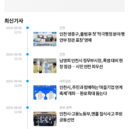
최신기사
2026-08-06
인천
12:31
인천 영종구, 출범 후 첫 ‘적극행정 분야 행
안부 장관 표창’ 영예
2026-08-06
인천
12:15
남영희 인천시 정무부시장, 폭염 대비 현
장 점검… 시민 안전 최우선
2026-08-06
사회일반
12:09
인천시, 주민과 함께하는‘마을기업 연계
축제’개최… 판로 확대 돕는다
2026-08-06
정부.정책
12:04
인천시·고용노동부, 맨홀 질식사고 추방
공동선언