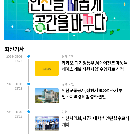
최신기사
2026-08-08
경제.기업
13:26
카카오, 과기정통부 ‘AI 에이전트 마켓플
레이스 개발 지원 사업’ 수행자로 선정
2026-08-08
경제.기업
13:23
인천교통공사, 상반기 408억 조기 투
입…지역경제 활성화 견인
2026-08-08
인천
13:18
인천시의회, 제7기 대학생 인턴십 수료식
개최