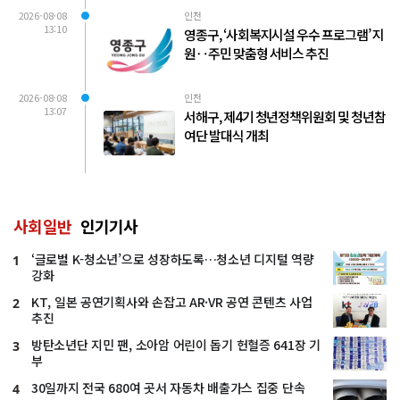
2026-08-08
인천
13:10
영종구, ‘사회복지시설 우수 프로그램’ 지
원‥주민 맞춤형 서비스 추진
2026-08-08
인천
13:07
서해구, 제4기 청년정책위원회 및 청년참
여단 발대식 개최
사회일반
인기기사
‘글로벌 K-청소년’으로 성장하도록…청소년 디지털 역량
1
강화
KT, 일본 공연기획사와 손잡고 AR·VR 공연 콘텐츠 사업
2
추진
방탄소년단 지민 팬, 소아암 어린이 돕기 헌혈증 641장 기
3
부
30일까지 전국 680여 곳서 자동차 배출가스 집중 단속
4