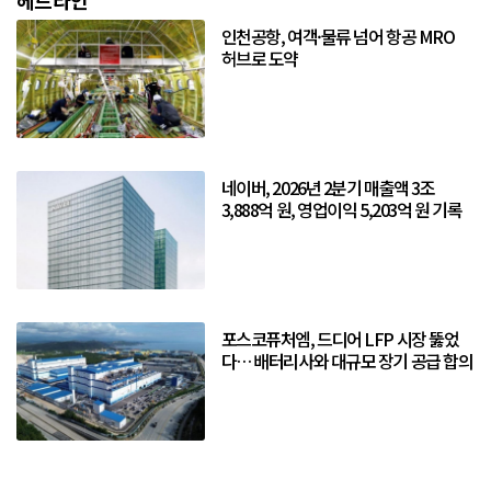
헤드라인
인천공항, 여객·물류 넘어 항공 MRO
허브로 도약
네이버, 2026년 2분기 매출액 3조
3,888억 원, 영업이익 5,203억 원 기록
포스코퓨처엠, 드디어 LFP 시장 뚫었
다… 배터리사와 대규모 장기 공급 합의