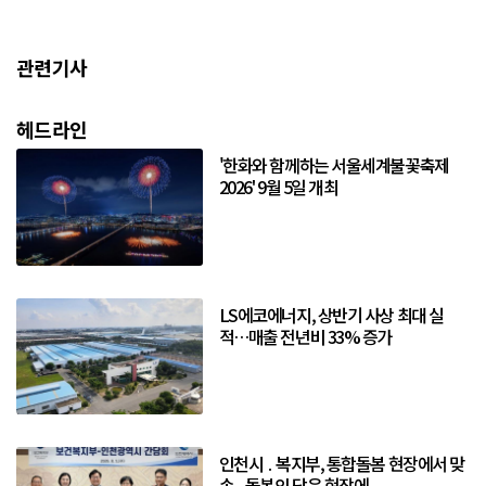
관련기사
헤드라인
'한화와 함께하는 서울세계불꽃축제
2026' 9월 5일 개최
LS에코에너지, 상반기 사상 최대 실
적…매출 전년비 33% 증가
인천시 ․ 복지부, 통합돌봄 현장에서 맞
손...돌봄의 답은 현장에