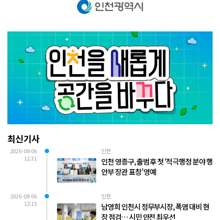
최신기사
2026-08-06
인천
12:31
인천 영종구, 출범 후 첫 ‘적극행정 분야 행
안부 장관 표창’ 영예
2026-08-06
인천
12:15
남영희 인천시 정무부시장, 폭염 대비 현
장 점검… 시민 안전 최우선