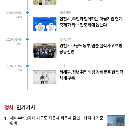
2026-08-06
사회일반
12:09
인천시, 주민과 함께하는‘마을기업 연계
축제’개최… 판로 확대 돕는다
2026-08-06
정부.정책
12:04
인천시·고용노동부, 맨홀 질식사고 추방
공동선언
2026-08-06
인천
11:59
서해구, 청년 취업 역량 강화를 위한 협력
체계 구축
정치
인기기사
새해부터 2자녀 가구도 자동차 취득세 감면…다자녀 기준
1
완화