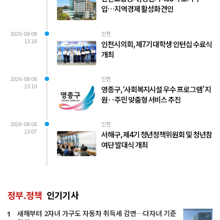
입…지역경제 활성화 견인
2026-08-08
인천
13:18
인천시의회, 제7기 대학생 인턴십 수료식
개최
2026-08-08
인천
13:10
영종구, ‘사회복지시설 우수 프로그램’ 지
원‥주민 맞춤형 서비스 추진
2026-08-08
인천
13:07
서해구, 제4기 청년정책위원회 및 청년참
여단 발대식 개최
정부.정책
인기기사
새해부터 2자녀 가구도 자동차 취득세 감면…다자녀 기준
1