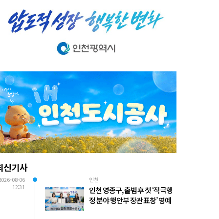
최신기사
2026-08-06
인천
12:31
인천 영종구, 출범 후 첫 ‘적극행
정 분야 행안부 장관 표창’ 영예