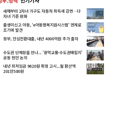
정부.정책
인기기사
새해부터 2자녀 가구도 자동차 취득세 감면…다
자녀 기준 완화
출생미신고 아동, ‘e아동행복지원시스템’ 연계로
조기에 발견
정부, 안심전환대출, 내년 4000억원 추가 출자
수도권 단체장들 만나... '광역교통·수도권매립지'
공동 현안 논의
내년 최저임금 9620원 확정 고시...월 환산액
201만580원