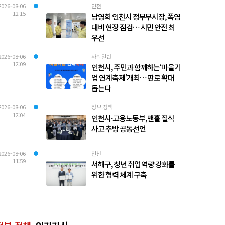
2026-08-06
인천
12:15
남영희 인천시 정무부시장, 폭염
대비 현장 점검… 시민 안전 최
우선
2026-08-06
사회일반
12:09
인천시, 주민과 함께하는‘마을기
업 연계축제’개최… 판로 확대
돕는다
2026-08-06
정부.정책
12:04
인천시·고용노동부, 맨홀 질식
사고 추방 공동선언
2026-08-06
인천
11:59
서해구, 청년 취업 역량 강화를
위한 협력 체계 구축