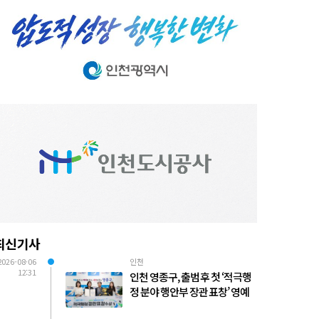
최신기사
2026-08-06
인천
12:31
인천 영종구, 출범 후 첫 ‘적극행
정 분야 행안부 장관 표창’ 영예