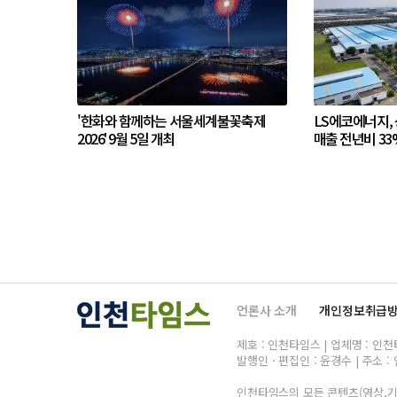
'한화와 함께하는 서울세계불꽃축제
LS에코에너지,
2026' 9월 5일 개최
매출 전년비 33
언론사 소개
개인정보취급
제호 : 인천타임스 | 업체명 : 인천타임
발행인ㆍ편집인 : 윤경수 | 주소 : 
인천타임스의 모든 콘텐츠(영상,기사