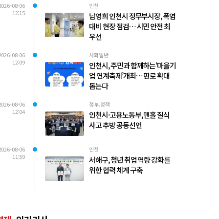
2026-08-06
인천
12:15
남영희 인천시 정무부시장, 폭염
대비 현장 점검… 시민 안전 최
우선
2026-08-06
사회일반
12:09
인천시, 주민과 함께하는‘마을기
업 연계축제’개최… 판로 확대
돕는다
2026-08-06
정부.정책
12:04
인천시·고용노동부, 맨홀 질식
사고 추방 공동선언
2026-08-06
인천
11:59
서해구, 청년 취업 역량 강화를
위한 협력 체계 구축