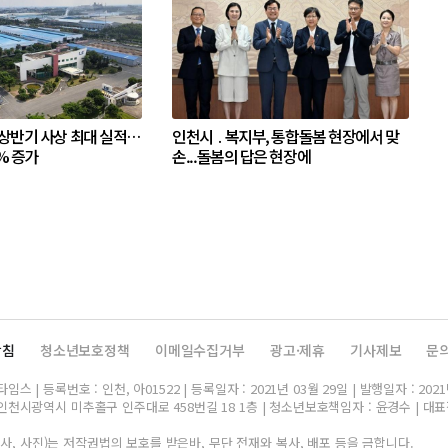
 상반기 사상 최대 실적…
인천시 ․ 복지부, 통합돌봄 현장에서 맞
% 증가
손...돌봄의 답은 현장에
방침
청소년보호정책
이메일수집거부
광고·제휴
기사제보
문
스 | 등록번호 : 인천, 아01522 | 등록일자 : 2021년 03월 29일 | 발행일자 : 2021
인천시광역시 미추홀구 인주대로 458번길 18 1층 | 청소년보호책임자 : 윤경수 | 대표전화 
, 사진)는 저작권법의 보호를 받은바, 무단 전재와 복사, 배포 등을 금합니다.