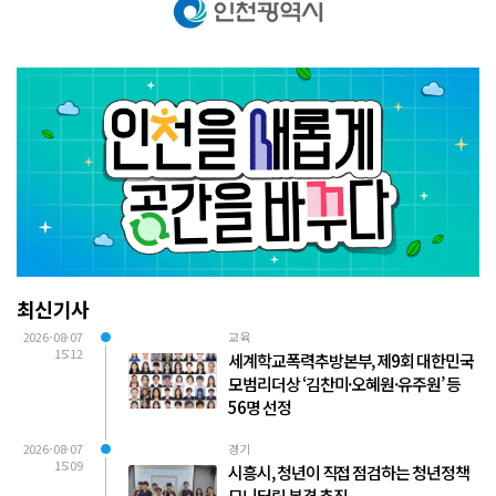
최신기사
2026-08-07
교육
15:12
세계학교폭력추방본부, 제9회 대한민국
모범리더상 ‘김찬미·오혜원·유주원’ 등
56명 선정
2026-08-07
경기
15:09
시흥시, 청년이 직접 점검하는 청년정책
모니터링 본격 추진