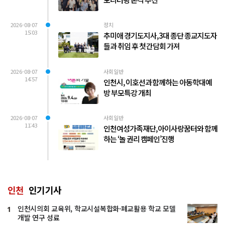
2026-08-07
정치
15:03
추미애 경기도지사, 3대 종단 종교지도자
들과 취임 후 첫 간담회 가져
2026-08-07
사회일반
14:57
인천시, 이호선과 함께하는 아동학대예
방 부모특강 개최
2026-08-07
사회일반
11:43
인천여성가족재단, 아이사랑꿈터와 함께
하는 ‘놀 권리 캠페인’진행
인천
인기기사
인천시의회 교육위, 학교시설복합화·폐교활용 학교 모델
1
개발 연구 성료