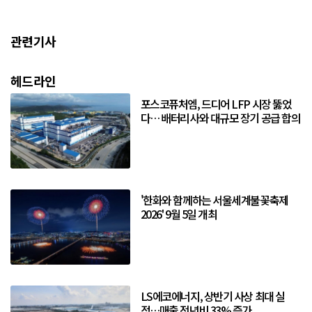
관련기사
헤드라인
포스코퓨처엠, 드디어 LFP 시장 뚫었
다… 배터리사와 대규모 장기 공급 합의
'한화와 함께하는 서울세계불꽃축제
2026' 9월 5일 개최
LS에코에너지, 상반기 사상 최대 실
적…매출 전년비 33% 증가