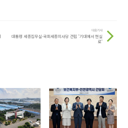
다음기사
처
대통령 세종집무실·국회세종의사당 건립 '기대에서 현실
로'