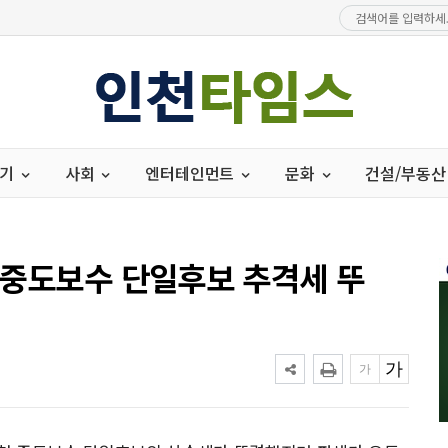
경기
사회
엔터테인먼트
문화
건설/부동산
 중도보수 단일후보 추격세 뚜