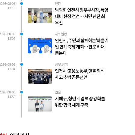
2026-08-06
인천
12:15
남영희 인천시 정무부시장, 폭염
대비 현장 점검… 시민 안전 최
우선
2026-08-06
사회일반
12:09
인천시, 주민과 함께하는‘마을기
업 연계축제’개최… 판로 확대
돕는다
2026-08-06
정부.정책
12:04
인천시·고용노동부, 맨홀 질식
사고 추방 공동선언
2026-08-06
인천
11:59
서해구, 청년 취업 역량 강화를
위한 협력 체계 구축