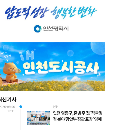
최신기사
2026-08-06
인천
12:31
인천 영종구, 출범 후 첫 ‘적극행
정 분야 행안부 장관 표창’ 영예