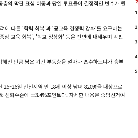
부동층의 막판 표심 이동과 당일 투표율이 결정적인 변수가 될
1
2
에 따른 '학력 회복'과 '공교육 경쟁력 강화'를 요구하는
중심 교육 회복', '학교 정상화' 등을 전면에 내세우며 막판
3
4
명확해진 만큼 남은 기간 부동층을 얼마나 흡수하느냐가 승부
5
5~26일 인천지역 만 18세 이상 남녀 820명을 대상으로
95% 신뢰수준에 ±3.4%포인트다. 자세한 내용은 중앙선거여