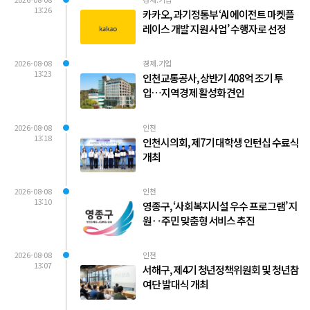
13:26
카카오, 과기정통부 ‘AI 에이전트 마켓플
레이스 개발 지원 사업’ 수행자로 선정
2026-08-08
경제.기업
13:23
인천교통공사, 상반기 408억 조기 투
입…지역경제 활성화 견인
2026-08-08
인천
13:18
인천시의회, 제7기 대학생 인턴십 수료식
개최
2026-08-08
인천
13:10
영종구, ‘사회복지시설 우수 프로그램’ 지
원‥주민 맞춤형 서비스 추진
2026-08-08
인천
13:07
서해구, 제4기 청년정책위원회 및 청년참
여단 발대식 개최