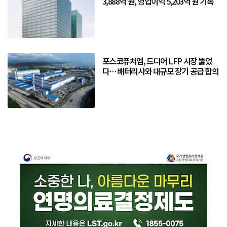
3,888억 원, 영업이익 5,203억 원 기록
포스코퓨처엠, 드디어 LFP 시장 뚫었
다… 배터리사와 대규모 장기 공급 합의