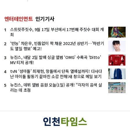
엔터테인먼트
인기기사
스트릿주짓수, 9월 17일 부산에서 17번째 주짓수 대회 개
1
최
‘만능’ 차은우, 빈틈없이 꽉 채운 2022년 상반기…’하반기
2
도 열일 행보’ 예고!
뉴진스, 내달 2일 발매 싱글 앨범 ‘OMG’ 수록곡 ‘Ditto’
3
MV 티저 공개!
tvN ‘성아돌’ 최재현, 망돌에서 단독 열애설까지! 다사다
4
난 아이돌 활동기 끝마친 소감 전해!새 창으로 메일 보기
뉴진스, 데뷔 앨범 음원 오늘(1일) 공개! “각자의 음색 살
5
리는 데 초점