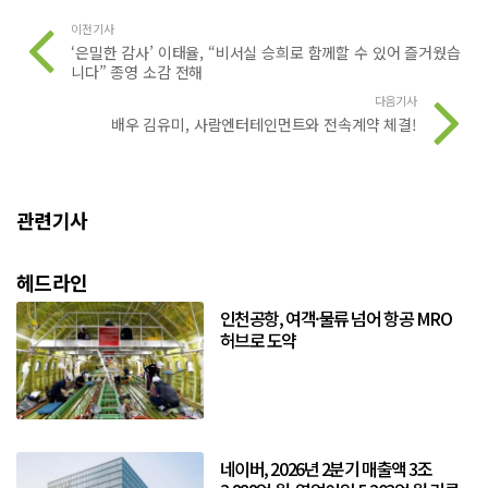
이전기사
‘은밀한 감사’ 이태율, “비서실 승희로 함께할 수 있어 즐거웠습
니다” 종영 소감 전해
다음기사
배우 김유미, 사람엔터테인먼트와 전속계약 체결!
관련기사
헤드라인
인천공항, 여객·물류 넘어 항공 MRO
허브로 도약
네이버, 2026년 2분기 매출액 3조