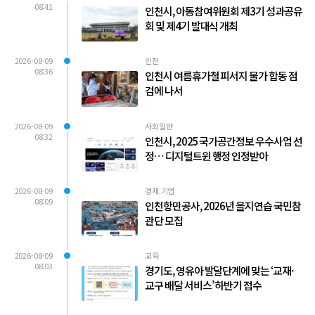
08:41
인천시, 아동참여위원회 제3기 성과공유
회 및 제4기 발대식 개최
2026-08-09
인천
08:36
인천시 여름휴가철 피서지 물가 합동 점
검에 나서
2026-08-09
사회일반
08:32
인천시, 2025 국가공간정보 우수사업 선
정… 디지털트윈 행정 인정받아
2026-08-09
경제.기업
08:09
인천항만공사, 2026년 을지연습 국민참
관단 모집
2026-08-09
교육
08:03
경기도, 영유아 발달단계에 맞는 ‘교재·
교구 배달 서비스’ 하반기 접수