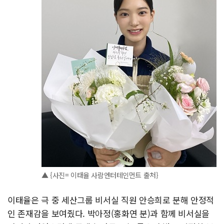
▲ {사진= 이태율 사람엔터테인먼트 출처}
이태율은 극 중 세산그룹 비서실 직원 안승희로 분해 안정적
인 존재감을 보여줬다. 박아정(홍화연 분)과 함께 비서실을