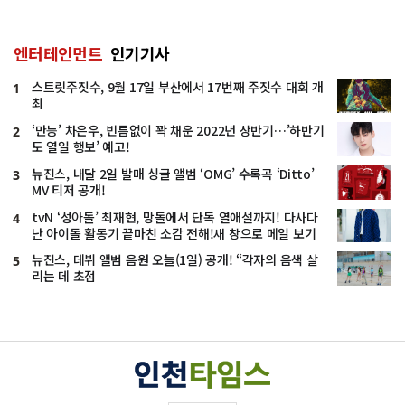
엔터테인먼트
인기기사
스트릿주짓수, 9월 17일 부산에서 17번째 주짓수 대회 개
1
최
‘만능’ 차은우, 빈틈없이 꽉 채운 2022년 상반기…’하반기
2
도 열일 행보’ 예고!
뉴진스, 내달 2일 발매 싱글 앨범 ‘OMG’ 수록곡 ‘Ditto’
3
MV 티저 공개!
tvN ‘성아돌’ 최재현, 망돌에서 단독 열애설까지! 다사다
4
난 아이돌 활동기 끝마친 소감 전해!새 창으로 메일 보기
뉴진스, 데뷔 앨범 음원 오늘(1일) 공개! “각자의 음색 살
5
리는 데 초점