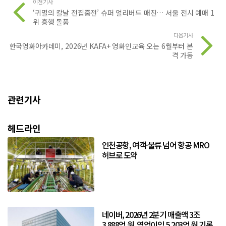
이전기사
‘귀멸의 칼날 전집중전’ 슈퍼 얼리버드 매진… 서울 전시 예매 1
위 흥행 돌풍
다음기사
한국영화아카데미, 2026년 KAFA+ 영화인교육 오는 6월부터 본
격 가동
관련기사
헤드라인
인천공항, 여객·물류 넘어 항공 MRO
허브로 도약
네이버, 2026년 2분기 매출액 3조
3,888억 원, 영업이익 5,203억 원 기록