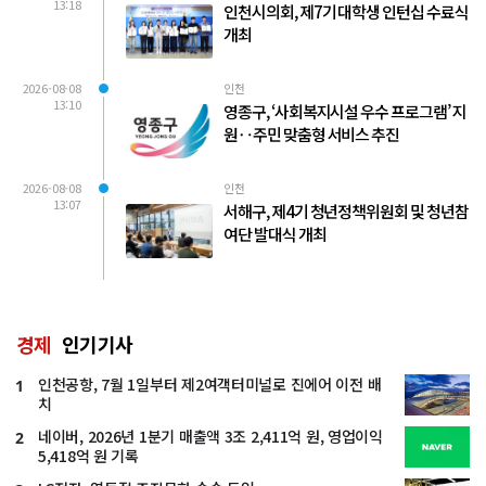
13:18
인천시의회, 제7기 대학생 인턴십 수료식
개최
2026-08-08
인천
13:10
영종구, ‘사회복지시설 우수 프로그램’ 지
원‥주민 맞춤형 서비스 추진
2026-08-08
인천
13:07
서해구, 제4기 청년정책위원회 및 청년참
여단 발대식 개최
경제
인기기사
인천공항, 7월 1일부터 제2여객터미널로 진에어 이전 배
1
치
네이버, 2026년 1분기 매출액 3조 2,411억 원, 영업이익
2
5,418억 원 기록