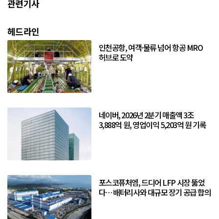
관련기사
헤드라인
인천공항, 여객·물류 넘어 항공 MRO
허브로 도약
네이버, 2026년 2분기 매출액 3조
3,888억 원, 영업이익 5,203억 원 기록
포스코퓨처엠, 드디어 LFP 시장 뚫었
다… 배터리사와 대규모 장기 공급 합의