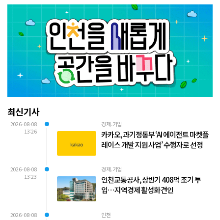
최신기사
2026-08-08
경제.기업
13:26
카카오, 과기정통부 ‘AI 에이전트 마켓플
레이스 개발 지원 사업’ 수행자로 선정
2026-08-08
경제.기업
13:23
인천교통공사, 상반기 408억 조기 투
입…지역경제 활성화 견인
2026-08-08
인천