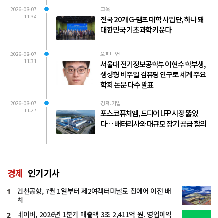
2026-08-07
교육
11:34
전국 20개 G-램프 대학 사업단, 하나 돼
대한민국 기초과학 키운다
2026-08-07
오피니언
11:31
서울대 전기정보공학부 이현수 학부생,
생성형 비주얼 컴퓨팅 연구로 세계 주요
학회 논문 다수 발표
2026-08-07
경제.기업
11:27
포스코퓨처엠, 드디어 LFP 시장 뚫었
다… 배터리사와 대규모 장기 공급 합의
경제
인기기사
인천공항, 7월 1일부터 제2여객터미널로 진에어 이전 배
1
치
네이버, 2026년 1분기 매출액 3조 2,411억 원, 영업이익
2