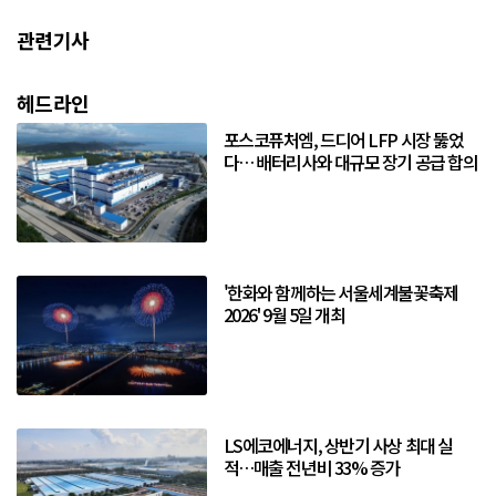
관련기사
헤드라인
포스코퓨처엠, 드디어 LFP 시장 뚫었
다… 배터리사와 대규모 장기 공급 합의
'한화와 함께하는 서울세계불꽃축제
2026' 9월 5일 개최
LS에코에너지, 상반기 사상 최대 실
적…매출 전년비 33% 증가