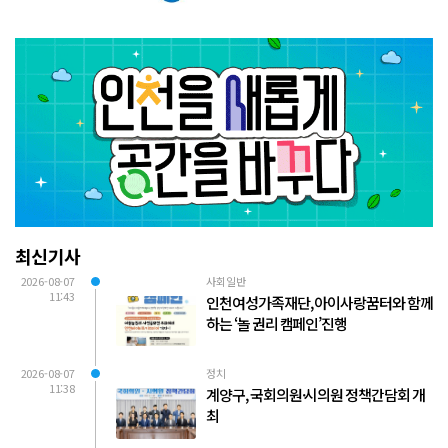
최신기사
2026-08-07
사회일반
11:43
인천여성가족재단, 아이사랑꿈터와 함께
하는 ‘놀 권리 캠페인’진행
2026-08-07
정치
11:38
계양구, 국회의원·시의원 정책간담회 개
최