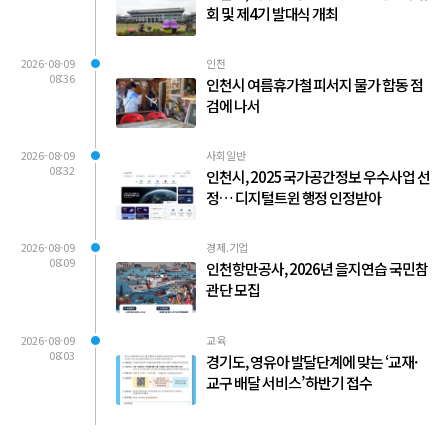
회 및 제4기 발대식 개최
2026-08-09
인천
08:36
인천시 여름휴가철 피서지 물가 합동 점
검에 나서
2026-08-09
사회일반
08:32
인천시, 2025 국가공간정보 우수사업 선
정… 디지털트윈 행정 인정받아
2026-08-09
경제.기업
08:09
인천항만공사, 2026년 을지연습 국민참
관단 모집
2026-08-09
교육
08:03
경기도, 영유아 발달단계에 맞는 ‘교재·
교구 배달 서비스’ 하반기 접수