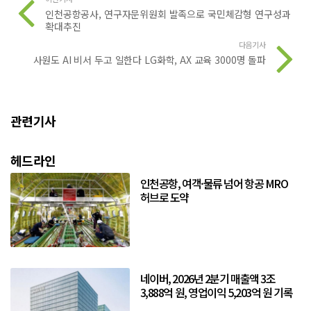
인천공항공사, 연구자문위원회 발족으로 국민체감형 연구성과
확대추진
다음기사
사원도 AI 비서 두고 일한다 LG화학, AX 교육 3000명 돌파
관련기사
헤드라인
인천공항, 여객·물류 넘어 항공 MRO
허브로 도약
네이버, 2026년 2분기 매출액 3조
3,888억 원, 영업이익 5,203억 원 기록