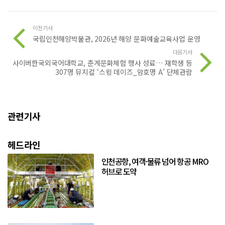
이전기사
국립인천해양박물관, 2026년 해양 문화예술교육사업 운영
다음기사
사이버한국외국어대학교, 춘계문화체험 행사 성료… 재학생 등
307명 뮤지컬 ‘스윙 데이즈_암호명 A’ 단체관람
관련기사
헤드라인
인천공항, 여객·물류 넘어 항공 MRO
허브로 도약