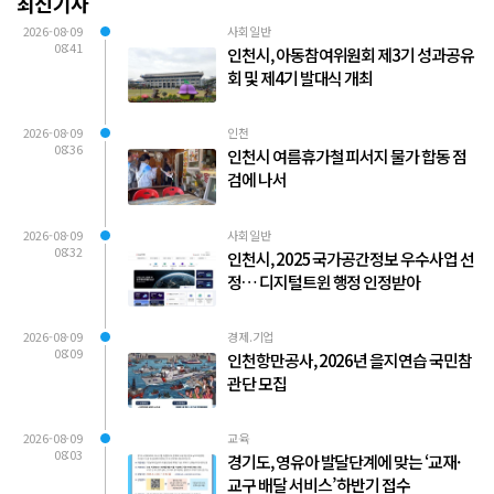
최신기사
2026-08-09
사회일반
08:41
인천시, 아동참여위원회 제3기 성과공유
회 및 제4기 발대식 개최
2026-08-09
인천
08:36
인천시 여름휴가철 피서지 물가 합동 점
검에 나서
2026-08-09
사회일반
08:32
인천시, 2025 국가공간정보 우수사업 선
정… 디지털트윈 행정 인정받아
2026-08-09
경제.기업
08:09
인천항만공사, 2026년 을지연습 국민참
관단 모집
2026-08-09
교육
08:03
경기도, 영유아 발달단계에 맞는 ‘교재·
교구 배달 서비스’ 하반기 접수