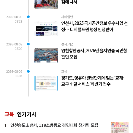
검에 나서
2026-08-09
사회일반
08:32
인천시, 2025 국가공간정보 우수사업 선
정… 디지털트윈 행정 인정받아
2026-08-09
경제.기업
08:09
인천항만공사, 2026년 을지연습 국민참
관단 모집
2026-08-09
교육
08:03
경기도, 영유아 발달단계에 맞는 ‘교재·
교구 배달 서비스’ 하반기 접수
교육
인기기사
인천송도소방서, 119소방동요 경연대회 참가팀 모집
1