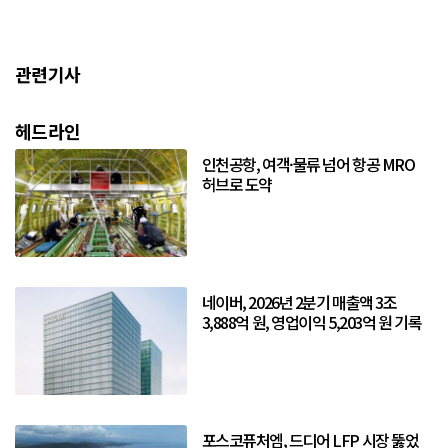
관련기사
헤드라인
인천공항, 여객·물류 넘어 항공 MRO
허브로 도약
네이버, 2026년 2분기 매출액 3조
3,888억 원, 영업이익 5,203억 원 기록
포스코퓨처엠, 드디어 LFP 시장 뚫었