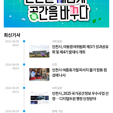
최신기사
2026-08-09
사회일반
08:41
인천시, 아동참여위원회 제3기 성과공유
회 및 제4기 발대식 개최
2026-08-09
인천
08:36
인천시 여름휴가철 피서지 물가 합동 점
검에 나서
2026-08-09
사회일반
08:32
인천시, 2025 국가공간정보 우수사업 선
정… 디지털트윈 행정 인정받아
2026-08-09
경제.기업