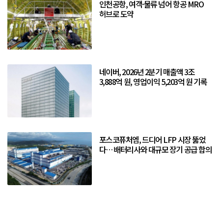
인천공항, 여객·물류 넘어 항공 MRO
허브로 도약
네이버, 2026년 2분기 매출액 3조
3,888억 원, 영업이익 5,203억 원 기록
포스코퓨처엠, 드디어 LFP 시장 뚫었
다… 배터리사와 대규모 장기 공급 합의