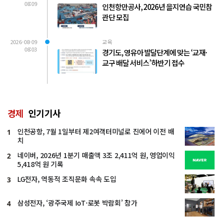
08:09
인천항만공사, 2026년 을지연습 국민참
관단 모집
2026-08-09
교육
08:03
경기도, 영유아 발달단계에 맞는 ‘교재·
교구 배달 서비스’ 하반기 접수
경제
인기기사
인천공항, 7월 1일부터 제2여객터미널로 진에어 이전 배
1
치
네이버, 2026년 1분기 매출액 3조 2,411억 원, 영업이익
2
5,418억 원 기록
LG전자, 역동적 조직문화 속속 도입
3
삼성전자, ‘광주국제 IoT·로봇 박람회’ 참가
4