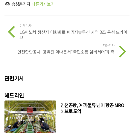
송성춘기자
다른기사보기
이전기사
LG이노텍 생산지 이원화로 패키지솔루션 사업 3조 육성 드라이
브
다음기사
인천항만공사, 장유진 아나운서“국민소통 엠버서더”위촉
관련기사
헤드라인
인천공항, 여객·물류 넘어 항공 MRO
허브로 도약