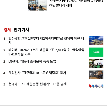
서해구, 제4기 청년정책위원회 및 청년참
여단 발대식 개최
경제
인기기사
인천공항, 7월 1일부터 제2여객터미널로 진에어 이전 배
1
치
네이버, 2026년 1분기 매출액 3조 2,411억 원, 영업이익
2
5,418억 원 기록
LG전자, 역동적 조직문화 속속 도입
3
삼성전자, ‘광주국제 IoT·로봇 박람회’ 참가
4
현대카드, SC제일은행-현대카드 15종 공개
5