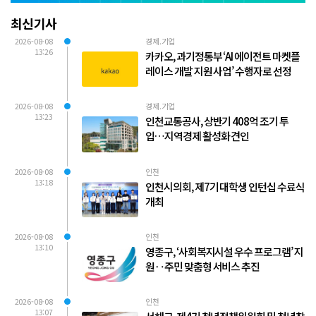
최신기사
2026-08-08
경제.기업
13:26
카카오, 과기정통부 ‘AI 에이전트 마켓플
레이스 개발 지원 사업’ 수행자로 선정
2026-08-08
경제.기업
13:23
인천교통공사, 상반기 408억 조기 투
입…지역경제 활성화 견인
2026-08-08
인천
13:18
인천시의회, 제7기 대학생 인턴십 수료식
개최
2026-08-08
인천
13:10
영종구, ‘사회복지시설 우수 프로그램’ 지
원‥주민 맞춤형 서비스 추진
2026-08-08
인천
13:07