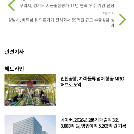
구리시, 경기도 시군종합평가 11년 연속 우수 기관 선정
다음기사
성남시, 베트남 K-의료기기 전시회서 59억원 규모 수출상담 성
과
관련기사
헤드라인
인천공항, 여객·물류 넘어 항공 MRO
허브로 도약
네이버, 2026년 2분기 매출액 3조
3,888억 원, 영업이익 5,203억 원 기록