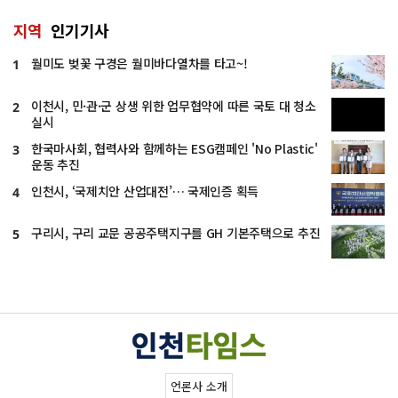
지역
인기기사
월미도 벚꽃 구경은 월미바다열차를 타고~!
1
이천시, 민·관·군 상생 위한 업무협약에 따른 국토 대 청소
2
실시
한국마사회, 협력사와 함께하는 ESG캠페인 'No Plastic'
3
운동 추진
인천시, ‘국제치안 산업대전’… 국제인증 획득
4
구리시, 구리 교문 공공주택지구를 GH 기본주택으로 추진
5
언론사 소개