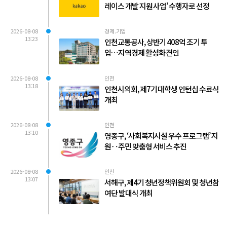
레이스 개발 지원 사업’ 수행자로 선정
2026-08-08
경제.기업
13:23
인천교통공사, 상반기 408억 조기 투
입…지역경제 활성화 견인
2026-08-08
인천
13:18
인천시의회, 제7기 대학생 인턴십 수료식
개최
2026-08-08
인천
13:10
영종구, ‘사회복지시설 우수 프로그램’ 지
원‥주민 맞춤형 서비스 추진
2026-08-08
인천
13:07
서해구, 제4기 청년정책위원회 및 청년참
여단 발대식 개최