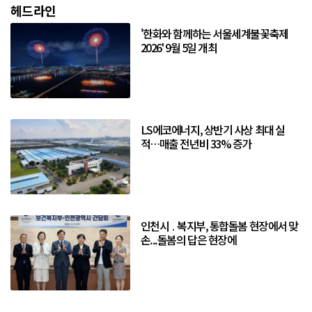
헤드라인
'한화와 함께하는 서울세계불꽃축제
2026' 9월 5일 개최
LS에코에너지, 상반기 사상 최대 실
적…매출 전년비 33% 증가
인천시 ․ 복지부, 통합돌봄 현장에서 맞
손...돌봄의 답은 현장에