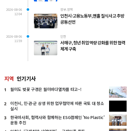
2026-08-06
정부.정책
12:04
인천시·고용노동부, 맨홀 질식사고 추방
공동선언
2026-08-06
인천
11:59
서해구, 청년 취업 역량 강화를 위한 협력
체계 구축
지역
인기기사
월미도 벚꽃 구경은 월미바다열차를 타고~!
1
이천시, 민·관·군 상생 위한 업무협약에 따른 국토 대 청소
2
실시
한국마사회, 협력사와 함께하는 ESG캠페인 'No Plastic'
3
운동 추진