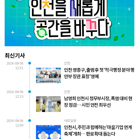
최신기사
2026-08-06
인천
12:31
인천 영종구, 출범 후 첫 ‘적극행정 분야 행
안부 장관 표창’ 영예
2026-08-06
인천
12:15
남영희 인천시 정무부시장, 폭염 대비 현
장 점검… 시민 안전 최우선
2026-08-06
사회일반
12:09
인천시, 주민과 함께하는‘마을기업 연계
축제’개최… 판로 확대 돕는다