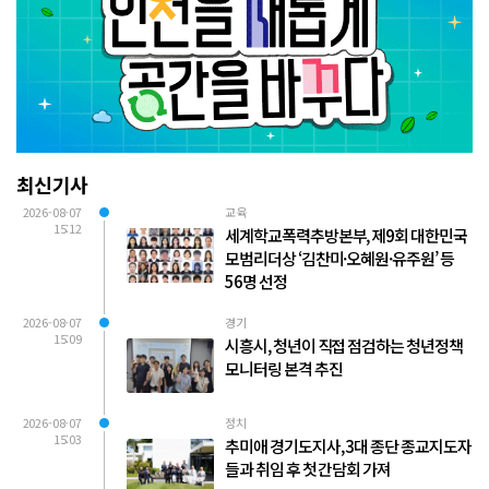
최신기사
2026-08-07
교육
15:12
세계학교폭력추방본부, 제9회 대한민국
모범리더상 ‘김찬미·오혜원·유주원’ 등
56명 선정
2026-08-07
경기
15:09
시흥시, 청년이 직접 점검하는 청년정책
모니터링 본격 추진
2026-08-07
정치
15:03
추미애 경기도지사, 3대 종단 종교지도자
들과 취임 후 첫 간담회 가져