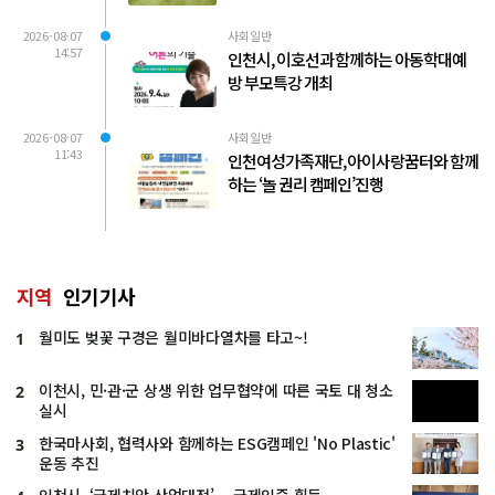
2026-08-07
사회일반
14:57
인천시, 이호선과 함께하는 아동학대예
방 부모특강 개최
2026-08-07
사회일반
11:43
인천여성가족재단, 아이사랑꿈터와 함께
하는 ‘놀 권리 캠페인’진행
지역
인기기사
월미도 벚꽃 구경은 월미바다열차를 타고~!
1
이천시, 민·관·군 상생 위한 업무협약에 따른 국토 대 청소
2
실시
한국마사회, 협력사와 함께하는 ESG캠페인 'No Plastic'
3
운동 추진