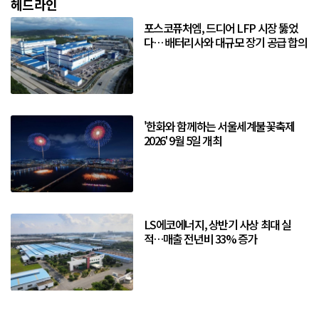
헤드라인
포스코퓨처엠, 드디어 LFP 시장 뚫었
다… 배터리사와 대규모 장기 공급 합의
'한화와 함께하는 서울세계불꽃축제
2026' 9월 5일 개최
LS에코에너지, 상반기 사상 최대 실
적…매출 전년비 33% 증가