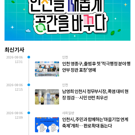
최신기사
2026-08-06
인천
12:31
인천 영종구, 출범 후 첫 ‘적극행정 분야 행
안부 장관 표창’ 영예
2026-08-06
인천
12:15
남영희 인천시 정무부시장, 폭염 대비 현
장 점검… 시민 안전 최우선
2026-08-06
사회일반
12:09
인천시, 주민과 함께하는‘마을기업 연계
축제’개최… 판로 확대 돕는다