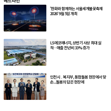
헤드라인
'한화와 함께하는 서울세계불꽃축제
2026' 9월 5일 개최
LS에코에너지, 상반기 사상 최대 실
적…매출 전년비 33% 증가
인천시 ․ 복지부, 통합돌봄 현장에서 맞
손...돌봄의 답은 현장에