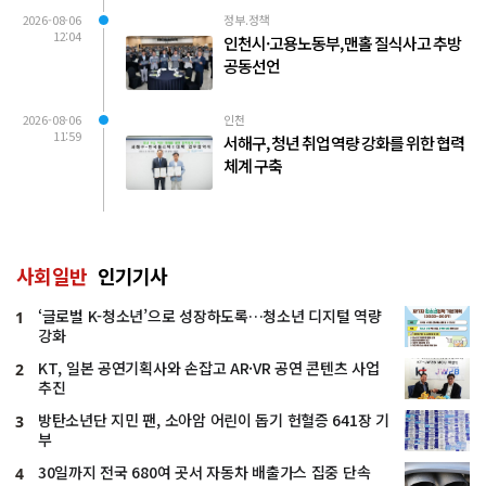
2026-08-06
정부.정책
12:04
인천시·고용노동부, 맨홀 질식사고 추방
공동선언
2026-08-06
인천
11:59
서해구, 청년 취업 역량 강화를 위한 협력
체계 구축
사회일반
인기기사
‘글로벌 K-청소년’으로 성장하도록…청소년 디지털 역량
1
강화
KT, 일본 공연기획사와 손잡고 AR·VR 공연 콘텐츠 사업
2
추진
방탄소년단 지민 팬, 소아암 어린이 돕기 헌혈증 641장 기
3
부
30일까지 전국 680여 곳서 자동차 배출가스 집중 단속
4