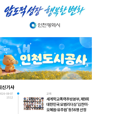
최신기사
2026-08-07
교육
15:12
세계학교폭력추방본부, 제9회
대한민국 모범리더상 ‘김찬미·
오혜원·유주원’ 등 56명 선정