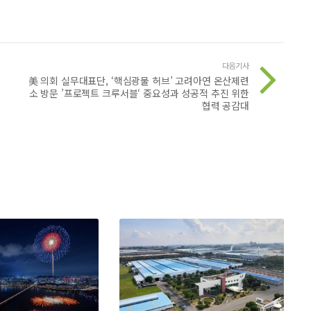
다음기사
아
美 의회 실무대표단, ‘핵심광물 허브’ 고려아연 온산제련
소 방문 ’프로젝트 크루서블‘ 중요성과 성공적 추진 위한
협력 공감대