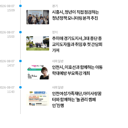
2026-08-07
경기
15:09
시흥시, 청년이 직접 점검하는
청년정책 모니터링 본격 추진
2026-08-07
정치
15:03
추미애 경기도지사, 3대 종단 종
교지도자들과 취임 후 첫 간담회
가져
2026-08-07
사회일반
14:57
인천시, 이호선과 함께하는 아동
학대예방 부모특강 개최
2026-08-07
사회일반
11:43
인천여성가족재단, 아이사랑꿈
터와 함께하는 ‘놀 권리 캠페
인’진행