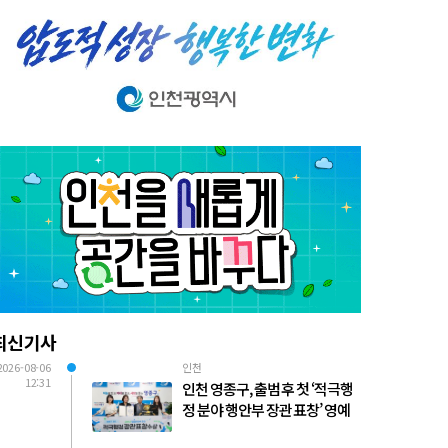
최신기사
2026-08-06
인천
12:31
인천 영종구, 출범 후 첫 ‘적극행
정 분야 행안부 장관 표창’ 영예