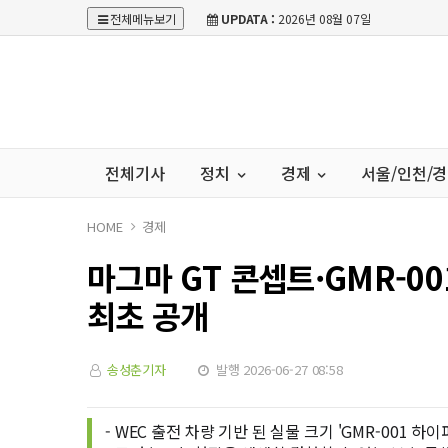
전체메뉴보기
UPDATA :
2026년 08월 07일
전체기사
정치
경제
서울/인천/
HOME
경제
마그마 GT 콘셉트·GMR-0
최초 공개
송성춘기자
발행 2026-06-27 08:58
- WEC 출전 차량 기반 된 실물 크기 'GMR-001 