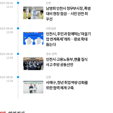
2026-08-06
인천
12:15
남영희 인천시 정무부시장, 폭염
대비 현장 점검… 시민 안전 최
우선
2026-08-06
사회일반
12:09
인천시, 주민과 함께하는‘마을기
업 연계축제’개최… 판로 확대
돕는다
2026-08-06
정부.정책
12:04
인천시·고용노동부, 맨홀 질식
사고 추방 공동선언
2026-08-06
인천
11:59
서해구, 청년 취업 역량 강화를
위한 협력 체계 구축