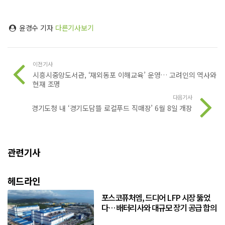
윤경수 기자
다른기사보기
이전기사
시흥시중앙도서관, ‘재외동포 이해교육’ 운영… 고려인의 역사와
현재 조명
다음기사
경기도청 내 ‘경기도담뜰 로컬푸드 직매장’ 6월 8일 개장
관련기사
헤드라인
포스코퓨처엠, 드디어 LFP 시장 뚫었
다… 배터리사와 대규모 장기 공급 합의