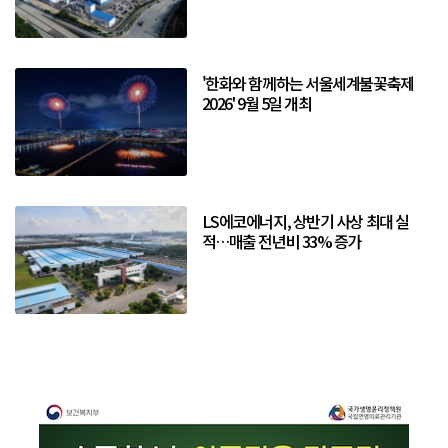
'한화와 함께하는 서울세계불꽃축제
2026' 9월 5일 개최
LS에코에너지, 상반기 사상 최대 실
적…매출 전년비 33% 증가