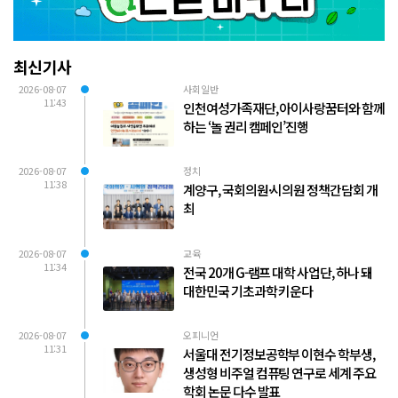
최신기사
2026-08-07
사회일반
11:43
인천여성가족재단, 아이사랑꿈터와 함께
하는 ‘놀 권리 캠페인’진행
2026-08-07
정치
11:38
계양구, 국회의원·시의원 정책간담회 개
최
2026-08-07
교육
11:34
전국 20개 G-램프 대학 사업단, 하나 돼
대한민국 기초과학 키운다
2026-08-07
오피니언
11:31
서울대 전기정보공학부 이현수 학부생,
생성형 비주얼 컴퓨팅 연구로 세계 주요
학회 논문 다수 발표