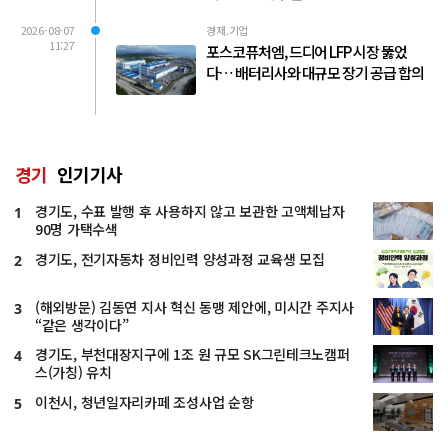
2026-08-07
경제.기업
11:27
포스코퓨처엠, 드디어 LFP 시장 뚫었
다… 배터리사와 대규모 장기 공급 합의
경기
인기기사
경기도, 수표 발행 후 사용하지 않고 보관한 고액체납자
1
90명 가택수색
경기도, 전기자동차 정비인력 양성과정 교육생 모집
2
(해외방문) 김동연 지사 혁신 동맹 제안에, 미시간 주지사
3
“같은 생각이다”
경기도, 부천대장지구에 1조 원 규모 SK그린테크노캠퍼
4
스(가칭) 유치
이천시, 청년일자리카페 조성사업 순항
5