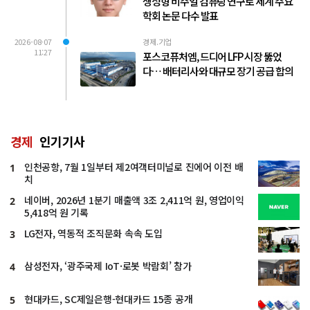
생성형 비주얼 컴퓨팅 연구로 세계 주요
학회 논문 다수 발표
2026-08-07
경제.기업
11:27
포스코퓨처엠, 드디어 LFP 시장 뚫었
다… 배터리사와 대규모 장기 공급 합의
경제
인기기사
인천공항, 7월 1일부터 제2여객터미널로 진에어 이전 배
1
치
네이버, 2026년 1분기 매출액 3조 2,411억 원, 영업이익
2
5,418억 원 기록
LG전자, 역동적 조직문화 속속 도입
3
삼성전자, ‘광주국제 IoT·로봇 박람회’ 참가
4
현대카드, SC제일은행-현대카드 15종 공개
5