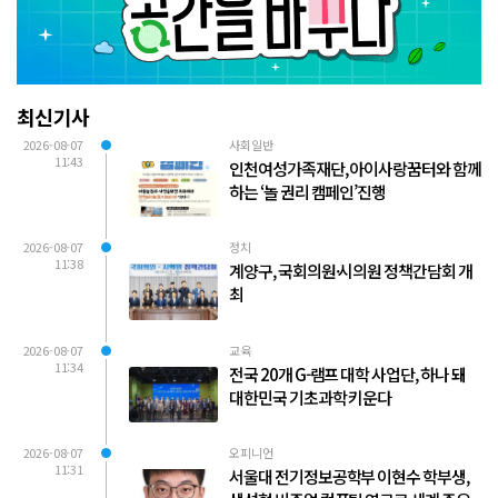
최신기사
2026-08-07
사회일반
11:43
인천여성가족재단, 아이사랑꿈터와 함께
하는 ‘놀 권리 캠페인’진행
2026-08-07
정치
11:38
계양구, 국회의원·시의원 정책간담회 개
최
2026-08-07
교육
11:34
전국 20개 G-램프 대학 사업단, 하나 돼
대한민국 기초과학 키운다
2026-08-07
오피니언
11:31
서울대 전기정보공학부 이현수 학부생,