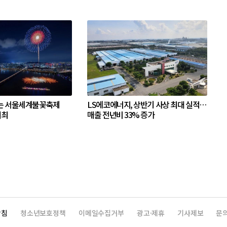
는 서울세계불꽃축제
LS에코에너지, 상반기 사상 최대 실적…
개최
매출 전년비 33% 증가
방침
청소년보호정책
이메일수집거부
광고·제휴
기사제보
문