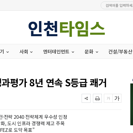
경기
사회
엔터테인먼트
문화
건설/부동산
과평가 8년 연속 S등급 쾌거
비전·전략 2040 전략체계 우수성 인정
화, 도시 인프라 경쟁력 제고 주목
FEZ로 도약 목표”