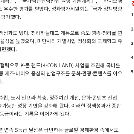
본계획」, 「국가첨단전략산업 육성 기본계획」, 「바이오경
점도 우수한 평가를 받았다. 성과평가위원회는 "국가 정책방향
1
 평가했다.
2
책성과도 냈다. 청라하늘대교 개통으로 송도·영종·청라를 연
효율성을 높였으며, 미단시티 개발사업 정상화와 국제학교 유
3
마련했다.
4
력으로 K-콘 랜드(K-CON LAND) 사업을 추진해 국비를
5
등 제조·바이오 중심의 산업구조를 문화·관광·콘텐츠를 아우
.
립, 도시 인프라 확충, 정주여건 개선, 문화·콘텐츠 산업
가능한 성장 기반을 강화해 왔다. 이러한 정책성과가 종합
) 등급이라는 기록을 이어가게 됐다.
년 연속 S등급 달성은 급변하는 글로벌 경제환경 속에서도