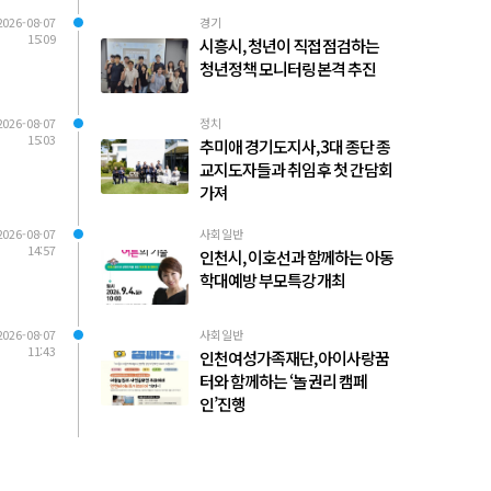
2026-08-07
경기
15:09
시흥시, 청년이 직접 점검하는
청년정책 모니터링 본격 추진
2026-08-07
정치
15:03
추미애 경기도지사, 3대 종단 종
교지도자들과 취임 후 첫 간담회
가져
2026-08-07
사회일반
14:57
인천시, 이호선과 함께하는 아동
학대예방 부모특강 개최
2026-08-07
사회일반
11:43
인천여성가족재단, 아이사랑꿈
터와 함께하는 ‘놀 권리 캠페
인’진행