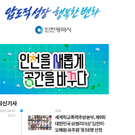
최신기사
2026-08-07
교육
15:12
세계학교폭력추방본부, 제9회
대한민국 모범리더상 ‘김찬미·
오혜원·유주원’ 등 56명 선정