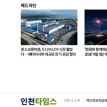
헤드라인
포스코퓨처엠, 드디어 LFP 시장 뚫었
'한화와 함께하
다… 배터리사와 대규모 장기 공급 합의
2026' 9월 5일 
언론사 소개
개인정보취급