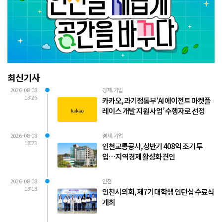
최신기사
2026-08-08
경제.기업
13:26
카카오, 과기정통부 ‘AI 에이전트 마켓플
레이스 개발 지원 사업’ 수행자로 선정
2026-08-08
경제.기업
13:23
인천교통공사, 상반기 408억 조기 투
입…지역경제 활성화 견인
2026-08-08
인천
13:18
인천시의회, 제7기 대학생 인턴십 수료식
개최