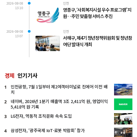
2026-08-08
인천
13:10
영종구, ‘사회복지시설 우수 프로그램’ 지
원‥주민 맞춤형 서비스 추진
2026-08-08
인천
13:07
서해구, 제4기 청년정책위원회 및 청년참
여단 발대식 개최
경제
인기기사
인천공항, 7월 1일부터 제2여객터미널로 진에어 이전 배
1
치
네이버, 2026년 1분기 매출액 3조 2,411억 원, 영업이익
2
5,418억 원 기록
LG전자, 역동적 조직문화 속속 도입
3
삼성전자, ‘광주국제 IoT·로봇 박람회’ 참가
4