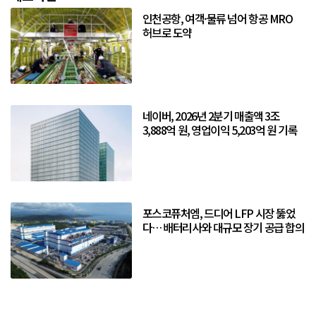
인천공항, 여객·물류 넘어 항공 MRO
허브로 도약
네이버, 2026년 2분기 매출액 3조
3,888억 원, 영업이익 5,203억 원 기록
포스코퓨처엠, 드디어 LFP 시장 뚫었
다… 배터리사와 대규모 장기 공급 합의