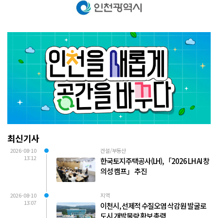
최신기사
2026-08-10
건설/부동산
13:12
한국토지주택공사(LH), 「2026 LH AI 창
의성 캠프」 추진
2026-08-10
지역
13:07
이천시, 선제적 수질오염 삭감원 발굴로
도시 개발물량 확보 총력