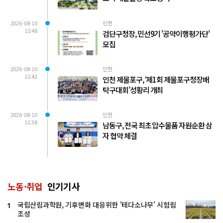
2026-08-10
인천
11:48
검단구청장, 민선9기 '공약이행평가단'
모집
2026-08-10
인천
11:42
인천 제물포구, ‘제1회 제물포구청장배
탁구대회’성황리 개최
2026-08-10
인천
11:38
남동구, 전국 최초 압수물품 자원순환 삼
자 협약 체결
노동·취업
인기기사
국립산림과학원, 기후변화 대응위한 '테다소나무' 시험림
1
조성