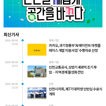
최신기사
2026-08-08
경제.기업
13:26
카카오, 과기정통부 ‘AI 에이전트 마켓플
레이스 개발 지원 사업’ 수행자로 선정
2026-08-08
경제.기업
13:23
인천교통공사, 상반기 408억 조기 투
입…지역경제 활성화 견인
2026-08-08
인천
13:18
인천시의회, 제7기 대학생 인턴십 수료식
개최
2026-08-08
인천