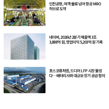
인천공항, 여객·물류 넘어 항공 MRO
허브로 도약
네이버, 2026년 2분기 매출액 3조
3,888억 원, 영업이익 5,203억 원 기록
포스코퓨처엠, 드디어 LFP 시장 뚫었
다… 배터리사와 대규모 장기 공급 합의