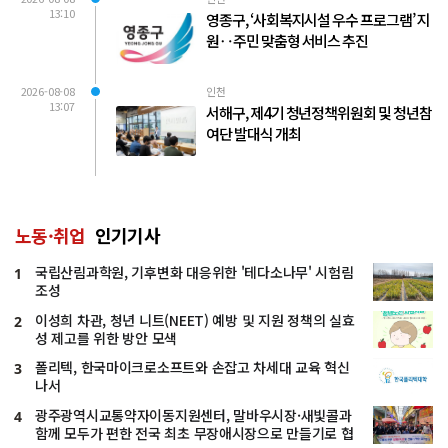
13:10
영종구, ‘사회복지시설 우수 프로그램’ 지
원‥주민 맞춤형 서비스 추진
2026-08-08
인천
13:07
서해구, 제4기 청년정책위원회 및 청년참
여단 발대식 개최
노동·취업
인기기사
국립산림과학원, 기후변화 대응위한 '테다소나무' 시험림
1
조성
이성희 차관, 청년 니트(NEET) 예방 및 지원 정책의 실효
2
성 제고를 위한 방안 모색
폴리텍, 한국마이크로소프트와 손잡고 차세대 교육 혁신
3
나서
광주광역시교통약자이동지원센터, 말바우시장·새빛콜과
4
함께 모두가 편한 전국 최초 무장애시장으로 만들기로 협