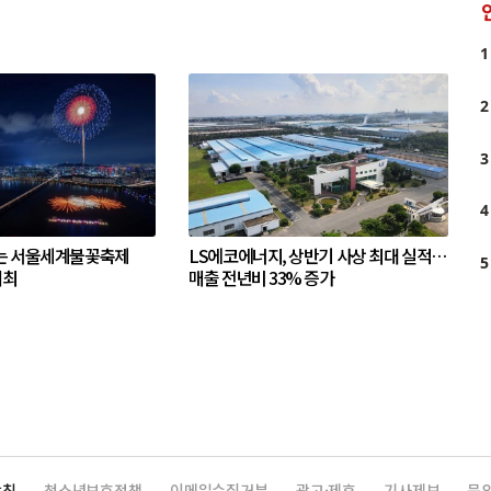
1
2
3
4
는 서울세계불꽃축제
LS에코에너지, 상반기 사상 최대 실적…
5
개최
매출 전년비 33% 증가
방침
청소년보호정책
이메일수집거부
광고·제휴
기사제보
문