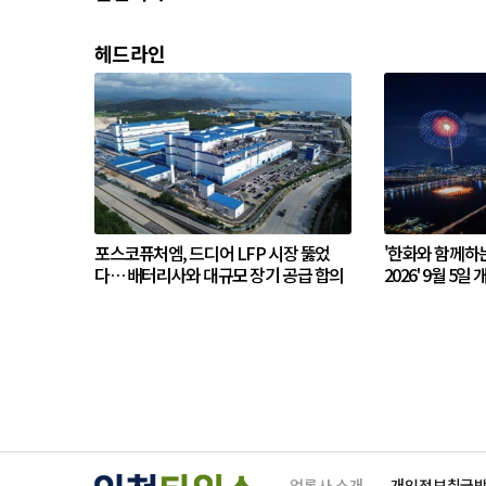
헤드라인
포스코퓨처엠, 드디어 LFP 시장 뚫었
'한화와 함께하
다… 배터리사와 대규모 장기 공급 합의
2026' 9월 5일 
언론사 소개
개인정보취급