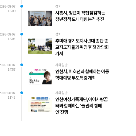
2026-08-07
경기
15:09
시흥시, 청년이 직접 점검하는
청년정책 모니터링 본격 추진
2026-08-07
정치
15:03
추미애 경기도지사, 3대 종단 종
교지도자들과 취임 후 첫 간담회
가져
2026-08-07
사회일반
14:57
인천시, 이호선과 함께하는 아동
학대예방 부모특강 개최
2026-08-07
사회일반
11:43
인천여성가족재단, 아이사랑꿈
터와 함께하는 ‘놀 권리 캠페
인’진행