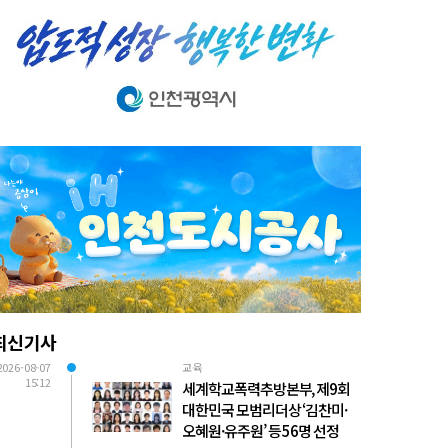
최신기사
2026-08-07
교육
15:12
세계학교폭력추방본부, 제9회
대한민국 모범리더상 ‘김찬미·
오혜원·유주원’ 등 56명 선정