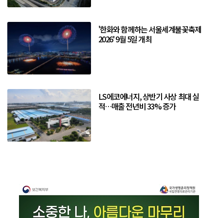
'한화와 함께하는 서울세계불꽃축제
2026' 9월 5일 개최
LS에코에너지, 상반기 사상 최대 실
적…매출 전년비 33% 증가