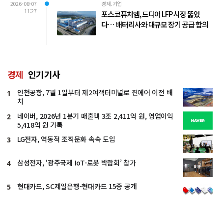
2026-08-07
경제.기업
11:27
포스코퓨처엠, 드디어 LFP 시장 뚫었
다… 배터리사와 대규모 장기 공급 합의
경제
인기기사
인천공항, 7월 1일부터 제2여객터미널로 진에어 이전 배
1
치
네이버, 2026년 1분기 매출액 3조 2,411억 원, 영업이익
2
5,418억 원 기록
LG전자, 역동적 조직문화 속속 도입
3
삼성전자, ‘광주국제 IoT·로봇 박람회’ 참가
4
현대카드, SC제일은행-현대카드 15종 공개
5