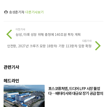
송성춘기자
다른기사보기
이전기사
삼성, 미래 성장 위해 충청에 140조원 투자 계획
다음기사
인천항, 2027년 크루즈 모항 18항차· 기항 113항차 입항 확정
관련기사
헤드라인
포스코퓨처엠, 드디어 LFP 시장 뚫었
다… 배터리사와 대규모 장기 공급 합의