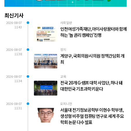
최신기사
2026-08-07
사회일반
11:43
인천여성가족재단, 아이사랑꿈터와 함께
하는 ‘놀 권리 캠페인’진행
2026-08-07
정치
11:38
계양구, 국회의원·시의원 정책간담회 개
최
2026-08-07
교육
11:34
전국 20개 G-램프 대학 사업단, 하나 돼
대한민국 기초과학 키운다
2026-08-07
오피니언
11:31
서울대 전기정보공학부 이현수 학부생,
생성형 비주얼 컴퓨팅 연구로 세계 주요
학회 논문 다수 발표