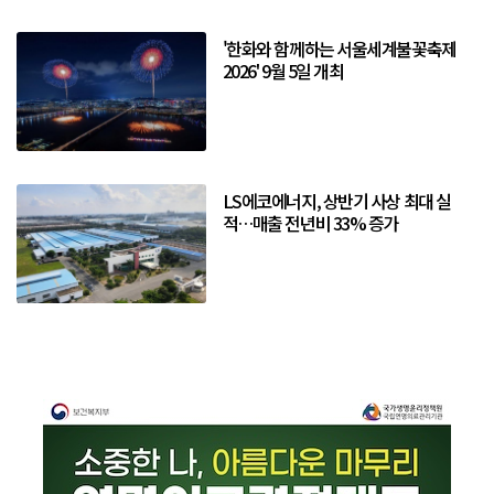
'한화와 함께하는 서울세계불꽃축제
2026' 9월 5일 개최
LS에코에너지, 상반기 사상 최대 실
적…매출 전년비 33% 증가