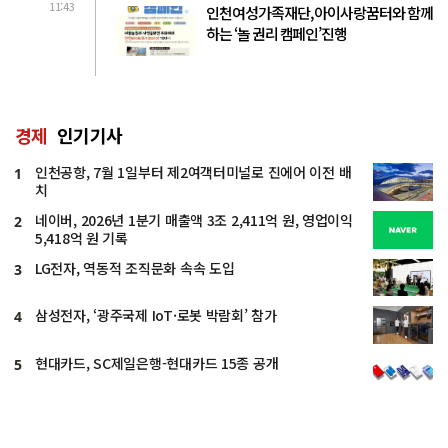
11:43
인천여성가족재단, 아이사랑꿈터와 함께
하는 ‘놀 권리 캠페인’진행
경제
인기기사
인천공항, 7월 1일부터 제2여객터미널로 진에어 이전 배
1
치
네이버, 2026년 1분기 매출액 3조 2,411억 원, 영업이익
2
5,418억 원 기록
LG전자, 역동적 조직문화 속속 도입
3
삼성전자, ‘광주국제 IoT·로봇 박람회’ 참가
4
현대카드, SC제일은행-현대카드 15종 공개
5