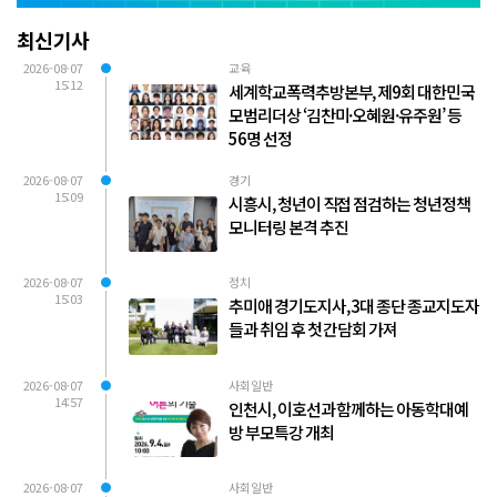
최신기사
2026-08-07
교육
15:12
세계학교폭력추방본부, 제9회 대한민국
모범리더상 ‘김찬미·오혜원·유주원’ 등
56명 선정
2026-08-07
경기
15:09
시흥시, 청년이 직접 점검하는 청년정책
모니터링 본격 추진
2026-08-07
정치
15:03
추미애 경기도지사, 3대 종단 종교지도자
들과 취임 후 첫 간담회 가져
2026-08-07
사회일반
14:57
인천시, 이호선과 함께하는 아동학대예
방 부모특강 개최
2026-08-07
사회일반