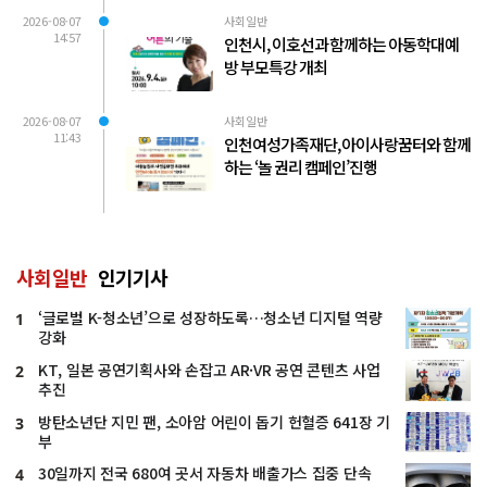
2026-08-07
사회일반
14:57
인천시, 이호선과 함께하는 아동학대예
방 부모특강 개최
2026-08-07
사회일반
11:43
인천여성가족재단, 아이사랑꿈터와 함께
하는 ‘놀 권리 캠페인’진행
사회일반
인기기사
‘글로벌 K-청소년’으로 성장하도록…청소년 디지털 역량
1
강화
KT, 일본 공연기획사와 손잡고 AR·VR 공연 콘텐츠 사업
2
추진
방탄소년단 지민 팬, 소아암 어린이 돕기 헌혈증 641장 기
3
부
30일까지 전국 680여 곳서 자동차 배출가스 집중 단속
4