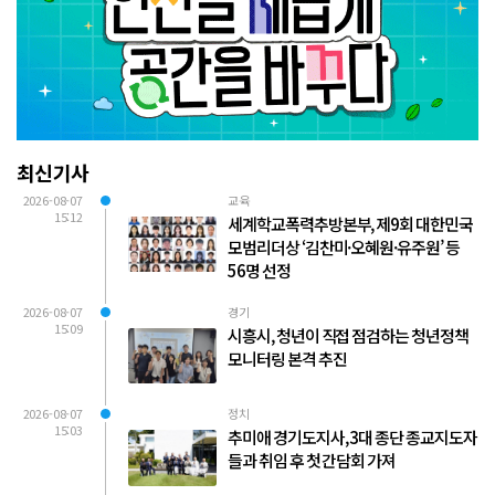
최신기사
2026-08-07
교육
15:12
세계학교폭력추방본부, 제9회 대한민국
모범리더상 ‘김찬미·오혜원·유주원’ 등
56명 선정
2026-08-07
경기
15:09
시흥시, 청년이 직접 점검하는 청년정책
모니터링 본격 추진
2026-08-07
정치
15:03
추미애 경기도지사, 3대 종단 종교지도자
들과 취임 후 첫 간담회 가져