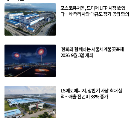
포스코퓨처엠, 드디어 LFP 시장 뚫었
다… 배터리사와 대규모 장기 공급 합의
'한화와 함께하는 서울세계불꽃축제
2026' 9월 5일 개최
LS에코에너지, 상반기 사상 최대 실
적…매출 전년비 33% 증가