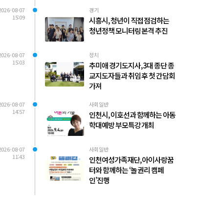
2026-08-07
경기
15:09
시흥시, 청년이 직접 점검하는
청년정책 모니터링 본격 추진
2026-08-07
정치
15:03
추미애 경기도지사, 3대 종단 종
교지도자들과 취임 후 첫 간담회
가져
2026-08-07
사회일반
14:57
인천시, 이호선과 함께하는 아동
학대예방 부모특강 개최
2026-08-07
사회일반
11:43
인천여성가족재단, 아이사랑꿈
터와 함께하는 ‘놀 권리 캠페
인’진행