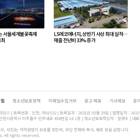
는 서울세계불꽃축제
LS에코에너지, 상반기 사상 최대 실적…
개최
매출 전년비 33% 증가
방침
청소년보호정책
이메일수집거부
광고·제휴
기사제보
문
스 | 등록번호 : 인천, 아01522 | 등록일자 : 2021년 03월 29일 | 발행일자 : 2021
인천시광역시 미추홀구 인주대로 458번길 18 1층 | 청소년보호책임자 : 윤경수 | 대표전화 
, 사진)는 저작권법의 보호를 받은바, 무단 전재와 복사, 배포 등을 금합니다.
. All rights reserved.