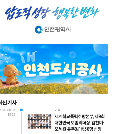
최신기사
2026-08-07
교육
15:12
세계학교폭력추방본부, 제9회
대한민국 모범리더상 ‘김찬미·
오혜원·유주원’ 등 56명 선정