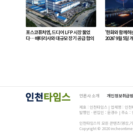
포스코퓨처엠, 드디어 LFP 시장 뚫었
'한화와 함께하
다… 배터리사와 대규모 장기 공급 합의
2026' 9월 5일 
언론사 소개
개인정보취급
제호 : 인천타임스 | 업체명 : 인천타임
발행인ㆍ편집인 : 윤경수 | 주소 : 
인천타임스의 모든 콘텐츠(영상,기사
Copyright © 2020 incheontimes