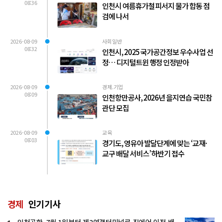
08:36
인천시 여름휴가철 피서지 물가 합동 점
검에 나서
2026-08-09
사회일반
08:32
인천시, 2025 국가공간정보 우수사업 선
정… 디지털트윈 행정 인정받아
2026-08-09
경제.기업
08:09
인천항만공사, 2026년 을지연습 국민참
관단 모집
2026-08-09
교육
08:03
경기도, 영유아 발달단계에 맞는 ‘교재·
교구 배달 서비스’ 하반기 접수
경제
인기기사