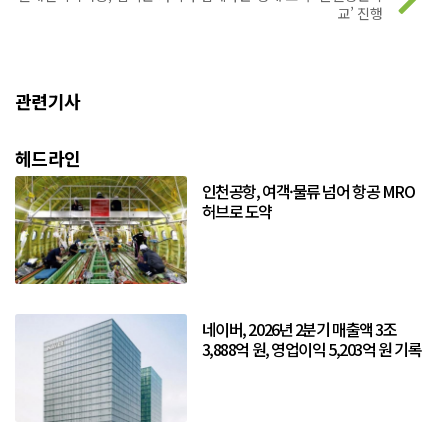
교’ 진행
관련기사
헤드라인
인천공항, 여객·물류 넘어 항공 MRO
허브로 도약
네이버, 2026년 2분기 매출액 3조
3,888억 원, 영업이익 5,203억 원 기록