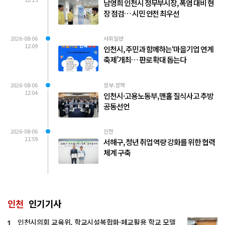
남영희 인천시 정무부시장, 폭염 대비 현
장 점검… 시민 안전 최우선
2026-08-06
사회일반
12:09
인천시, 주민과 함께하는‘마을기업 연계
축제’개최… 판로 확대 돕는다
2026-08-06
정부.정책
12:04
인천시·고용노동부, 맨홀 질식사고 추방
공동선언
2026-08-06
인천
11:59
서해구, 청년 취업 역량 강화를 위한 협력
체계 구축
인천
인기기사
인천시의회 교육위, 학교시설복합화·폐교활용 학교 모델
1