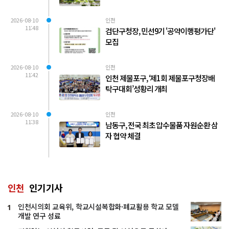
2026-08-10
인천
11:48
검단구청장, 민선9기 '공약이행평가단'
모집
2026-08-10
인천
11:42
인천 제물포구, ‘제1회 제물포구청장배
탁구대회’성황리 개최
2026-08-10
인천
11:38
남동구, 전국 최초 압수물품 자원순환 삼
자 협약 체결
인천
인기기사
인천시의회 교육위, 학교시설복합화·폐교활용 학교 모델
1
개발 연구 성료