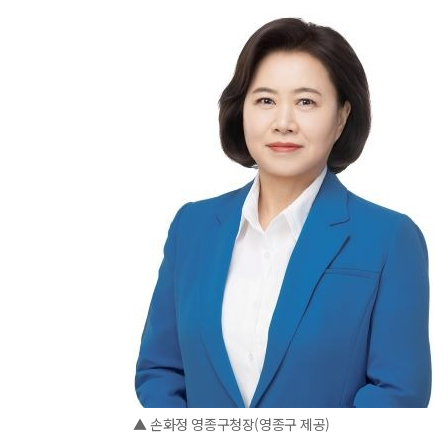
▲ 손화정 영종구청장(영종구 제공)