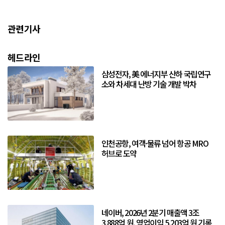
관련기사
헤드라인
삼성전자, 美 에너지부 산하 국립연구
소와 차세대 난방 기술 개발 박차
인천공항, 여객·물류 넘어 항공 MRO
허브로 도약
네이버, 2026년 2분기 매출액 3조
3,888억 원, 영업이익 5,203억 원 기록