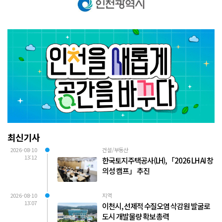
최신기사
2026-08-10
건설/부동산
13:12
한국토지주택공사(LH), 「2026 LH AI 창
의성 캠프」 추진
2026-08-10
지역
13:07
이천시, 선제적 수질오염 삭감원 발굴로
도시 개발물량 확보 총력