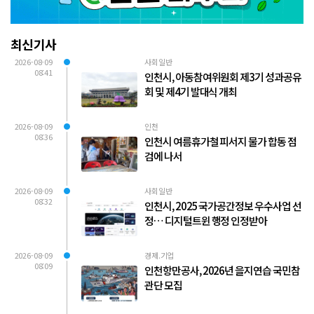
최신기사
2026-08-09
사회일반
08:41
인천시, 아동참여위원회 제3기 성과공유
회 및 제4기 발대식 개최
2026-08-09
인천
08:36
인천시 여름휴가철 피서지 물가 합동 점
검에 나서
2026-08-09
사회일반
08:32
인천시, 2025 국가공간정보 우수사업 선
정… 디지털트윈 행정 인정받아
2026-08-09
경제.기업
08:09
인천항만공사, 2026년 을지연습 국민참
관단 모집