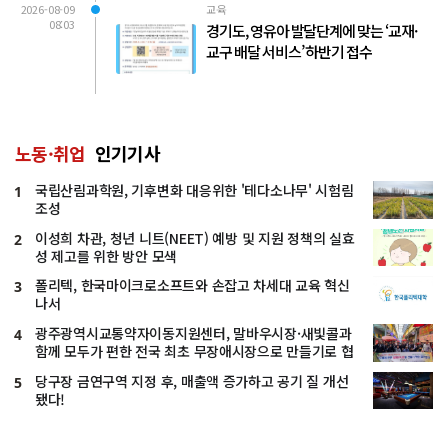
2026-08-09
교육
08:03
경기도, 영유아 발달단계에 맞는 ‘교재·
교구 배달 서비스’ 하반기 접수
노동·취업
인기기사
국립산림과학원, 기후변화 대응위한 '테다소나무' 시험림
1
조성
이성희 차관, 청년 니트(NEET) 예방 및 지원 정책의 실효
2
성 제고를 위한 방안 모색
폴리텍, 한국마이크로소프트와 손잡고 차세대 교육 혁신
3
나서
광주광역시교통약자이동지원센터, 말바우시장·새빛콜과
4
함께 모두가 편한 전국 최초 무장애시장으로 만들기로 협
약
당구장 금연구역 지정 후, 매출액 증가하고 공기 질 개선
5
됐다!