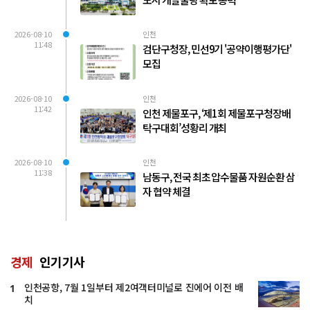
2026-08-10
인천
11:48
검단구청장, 민선9기 '공약이행평가단'
모집
2026-08-10
인천
11:42
인천 제물포구, ‘제1회 제물포구청장배
탁구대회’성황리 개최
2026-08-10
인천
11:38
남동구, 전국 최초 압수물품 자원순환 삼
자 협약 체결
경제
인기기사
인천공항, 7월 1일부터 제2여객터미널로 진에어 이전 배
1
치