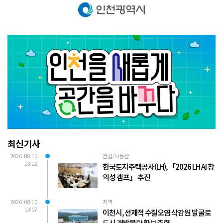
최신기사
2026-08-10
건설/부동산
13:12
한국토지주택공사(LH), 「2026 LH AI 창
의성 캠프」 추진
2026-08-10
지역
13:07
이천시, 선제적 수질오염 삭감원 발굴로
도시 개발물량 확보 총력