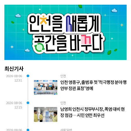
최신기사
2026-08-06
인천
12:31
인천 영종구, 출범 후 첫 ‘적극행정 분야 행
안부 장관 표창’ 영예
2026-08-06
인천
12:15
남영희 인천시 정무부시장, 폭염 대비 현
장 점검… 시민 안전 최우선
2026-08-06
사회일반