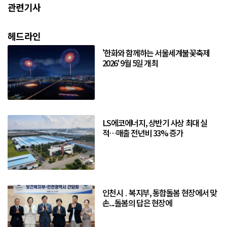
관련기사
헤드라인
'한화와 함께하는 서울세계불꽃축제
2026' 9월 5일 개최
LS에코에너지, 상반기 사상 최대 실
적…매출 전년비 33% 증가
인천시 ․ 복지부, 통합돌봄 현장에서 맞
손...돌봄의 답은 현장에