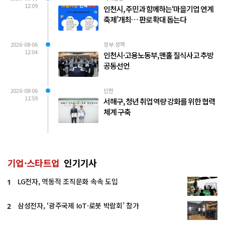
12:09
인천시, 주민과 함께하는‘마을기업 연계
축제’개최… 판로 확대 돕는다
2026-08-06
정부.정책
12:04
인천시·고용노동부, 맨홀 질식사고 추방
공동선언
2026-08-06
인천
11:59
서해구, 청년 취업 역량 강화를 위한 협력
체계 구축
기업·스타트업
인기기사
LG전자, 역동적 조직문화 속속 도입
1
삼성전자, ‘광주국제 IoT·로봇 박람회’ 참가
2