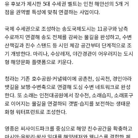
유 후보가 제시한 5대 수세권 벨트는 인천 해안선의 5개 거
점을 권역별 특성에 맞춰 연결하는 사업이다.
국제 수세권으로 조성하는 송도국제도시는 11공구와 남측
수로까지 연결해 송도 전체를 감싸는 물길을 완성하고, 수변
산책길과 친수 스탠드 등 시민 체감 공간부터 단계적으로 조
기 개방한다. 마리나, 수상레저, 야간경관이 어우러지는 도시
형 해양문화 플랫폼으로 키운다.
청라는 기존 호수공원·커낼웨이에 공촌천, 심곡천, 경인아라
뱃길을 보행·수변축으로 연결해 도심 수변 네트워크로 완성
한다. 또 소래는 인천대공원에서 장수천, 소래습지, 소래포구
로 이어지는 물길을 연결하되 갯벌·습지를 보전하는 생태문
화형 워터프런트로 조성한다.
영종은 씨사이드파크를 중심으로 해양 친수공간을 확충하고
마시안·을왕리·왕산 일대를 해양레저와 웰니스를 결합한 체