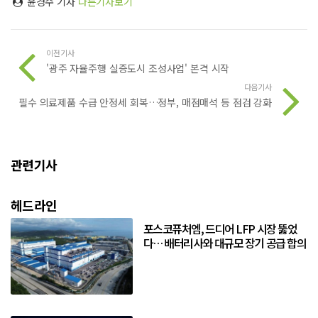
윤경수 기자
다른기사보기
이전기사
'광주 자율주행 실증도시 조성사업' 본격 시작
다음기사
필수 의료제품 수급 안정세 회복…정부, 매점매석 등 점검 강화
관련기사
헤드라인
포스코퓨처엠, 드디어 LFP 시장 뚫었
다… 배터리사와 대규모 장기 공급 합의