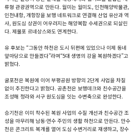
류형 관광권역으로 만든다. 월미는 월미도, 인천해양박물관,
인천내항, 개항장을 보행 네트워크로 연결해 산업 유산과 역
사, 원도심 상권이 어우러지는 해양복합 수세권으로 되살린
다. 제물포 르네상스와도 연계한다.
유 후보는 “그동안 하천은 도시 뒤편에 있었으나 이제 동네
앞마당으로 만들겠다”라며“5대 생명의 강을 복원하겠다”고
밝혔다.
굴포천은 복원에 이어 부평공원 방향의 2단계 사업을 차질
없이 추진한다고 밝혔다. 공촌천은 보행데크와 친수공간을
조성해 청라와 서구 원도심을 잇는 수변축으로 완성한다.
승기천은 이미 착수된 복원 사업의 수질 개선과 친수공간 조
성을 마무리해 남동·연수 주민의 생활 하천으로 만든다. 만수
천은 콘크리트 복개를 열어 도심 수변거리로 재생하고,
장수