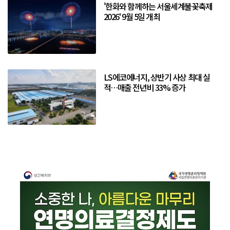
'한화와 함께하는 서울세계불꽃축제
2026' 9월 5일 개최
LS에코에너지, 상반기 사상 최대 실
적…매출 전년비 33% 증가