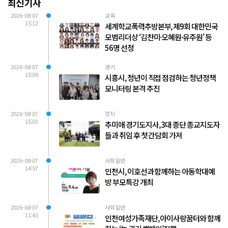
최신기사
2026-08-07
교육
15:12
세계학교폭력추방본부, 제9회 대한민국
모범리더상 ‘김찬미·오혜원·유주원’ 등
56명 선정
2026-08-07
경기
15:09
시흥시, 청년이 직접 점검하는 청년정책
모니터링 본격 추진
2026-08-07
정치
15:03
추미애 경기도지사, 3대 종단 종교지도자
들과 취임 후 첫 간담회 가져
2026-08-07
사회일반
14:57
인천시, 이호선과 함께하는 아동학대예
방 부모특강 개최
2026-08-07
사회일반
11:43
인천여성가족재단, 아이사랑꿈터와 함께