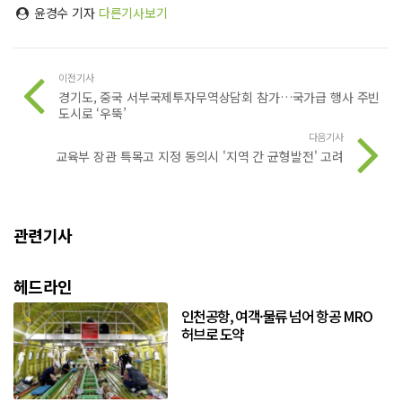
윤경수 기자
다른기사보기
이전기사
경기도, 중국 서부국제투자무역상담회 참가…국가급 행사 주빈
도시로 ‘우뚝’
다음기사
교육부 장관 특목고 지정 동의시 '지역 간 균형발전' 고려
관련기사
헤드라인
인천공항, 여객·물류 넘어 항공 MRO
허브로 도약