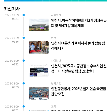
최신기사
2026-08-09
사회일반
08:41
인천시, 아동참여위원회 제3기 성과공유
회 및 제4기 발대식 개최
2026-08-09
인천
08:36
인천시 여름휴가철 피서지 물가 합동 점
검에 나서
2026-08-09
사회일반
08:32
인천시, 2025 국가공간정보 우수사업 선
정… 디지털트윈 행정 인정받아
2026-08-09
경제.기업
08:09
인천항만공사, 2026년 을지연습 국민참
관단 모집
2026-08-09
교육
08:03