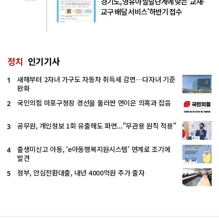
경기도, 영유아 발달단계에 맞는 ‘교재·
교구 배달 서비스’ 하반기 접수
정치
인기기사
새해부터 2자녀 가구도 자동차 취득세 감면…다자녀 기준
1
완화
국민의힘 마포구청장 경선을 둘러싼 연이은 의혹과 잡음
2
공무원, 개인정보 1회 유출해도 파면..."무관용 원칙 적용"
3
출생미신고 아동, ‘e아동행복지원시스템’ 연계로 조기에
4
발견
정부, 안심전환대출, 내년 4000억원 추가 출자
5