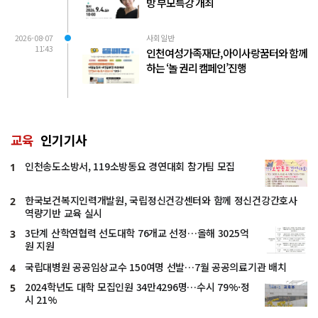
방 부모특강 개최
2026-08-07
사회일반
11:43
인천여성가족재단, 아이사랑꿈터와 함께
하는 ‘놀 권리 캠페인’진행
교육
인기기사
인천송도소방서, 119소방동요 경연대회 참가팀 모집
1
한국보건복지인력개발원, 국립정신건강센터와 함께 정신건강간호사
2
역량기반 교육 실시
3단계 산학연협력 선도대학 76개교 선정…올해 3025억
3
원 지원
국립대병원 공공임상교수 150여명 선발…7월 공공의료기관 배치
4
2024학년도 대학 모집인원 34만4296명…수시 79%·정
5
시 21%