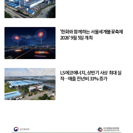
'한화와 함께하는 서울세계불꽃축제
2026' 9월 5일 개최
LS에코에너지, 상반기 사상 최대 실
적…매출 전년비 33% 증가