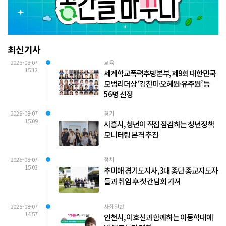
최신기사
2026-08-07
교육
15:12
세계학교폭력추방본부, 제9회 대한민국
모범리더상 ‘김찬미·오혜원·유주원’ 등
56명 선정
2026-08-07
경기
15:09
시흥시, 청년이 직접 점검하는 청년정책
모니터링 본격 추진
2026-08-07
정치
15:03
추미애 경기도지사, 3대 종단 종교지도자
들과 취임 후 첫 간담회 가져
2026-08-07
사회일반
14:57
인천시, 이호선과 함께하는 아동학대예