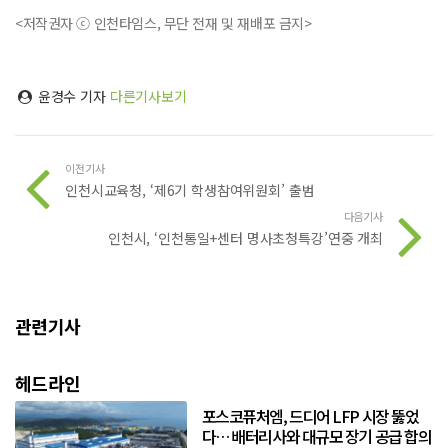
<저작권자 ⓒ 인천타임스, 무단 전재 및 재배포 금지>
윤경수 기자
다른기사보기
이전기사
인천시교육청, ‘제6기 학생참여위원회’ 출범
다음기사
인천시, ‘인천통일+센터 명사초청특강’연중 개최
관련기사
헤드라인
포스코퓨처엠, 드디어 LFP 시장 뚫었
다… 배터리사와 대규모 장기 공급 합의