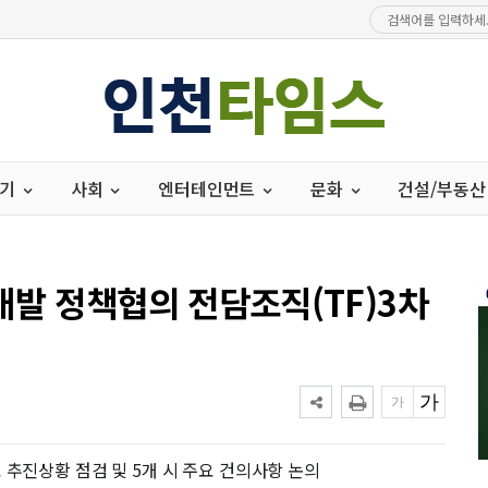
경기
사회
엔터테인먼트
문화
건설/부동산
개발 정책협의 전담조직(TF)3차
 추진상황 점검 및 5개 시 주요 건의사항 논의