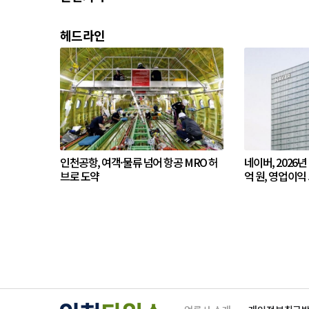
헤드라인
인천공항, 여객·물류 넘어 항공 MRO 허
네이버, 2026년
브로 도약
억 원, 영업이익 