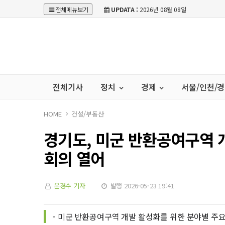
전체메뉴보기
UPDATA :
2026년 08월 08일
전체기사
정치
경제
서울/인천/
HOME
건설/부동산
경기도, 미군 반환공여구역 
회의 열어
윤경수 기자
발행 2026-05-23 19:41
- 미군 반환공여구역 개발 활성화를 위한 분야별 주요