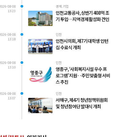
2026-08-08
경제.기업
13:23
인천교통공사, 상반기 408억 조
기 투입…지역경제 활성화 견인
2026-08-08
인천
13:18
인천시의회, 제7기 대학생 인턴
십 수료식 개최
2026-08-08
인천
13:10
영종구, ‘사회복지시설 우수 프
로그램’ 지원‥주민 맞춤형 서비
스 추진
2026-08-08
인천
13:07
서해구, 제4기 청년정책위원회
및 청년참여단 발대식 개최