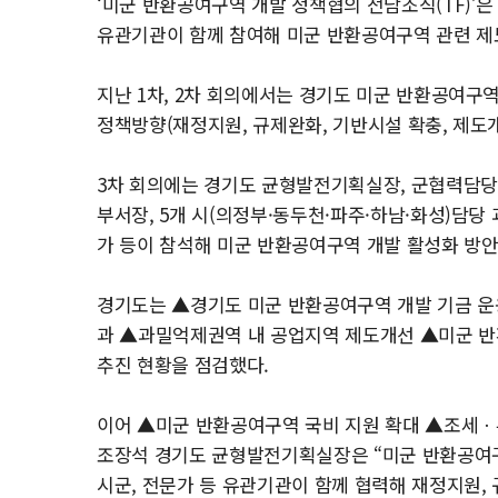
‘미군 반환공여구역 개발 정책협의 전담조직(TF)’은 
유관기관이 함께 참여해 미군 반환공여구역 관련 제도
지난 1차, 2차 회의에서는 경기도 미군 반환공여구역 
정책방향(재정지원, 규제완화, 기반시설 확충, 제도
3차 회의에는 경기도 균형발전기획실장, 군협력담당관
부서장, 5개 시(의정부·동두천·파주·하남·화성)담당 
가 등이 참석해 미군 반환공여구역 개발 활성화 방안
경기도는 ▲경기도 미군 반환공여구역 개발 기금 운
과 ▲과밀억제권역 내 공업지역 제도개선 ▲미군 반
추진 현황을 점검했다.
이어 ▲미군 반환공여구역 국비 지원 확대 ▲조세ㆍ부
조장석 경기도 균형발전기획실장은 “미군 반환공여구
시군, 전문가 등 유관기관이 함께 협력해 재정지원,