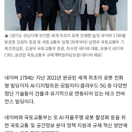
▲ (경기도 성남시에 위치한 세계 최초의 로봇 친화형 빌딩 네이버 1784를
방문한 김윤덕 장관 등 국토교통부 일행 (좌측부터) 남영우 국토교통부 기
획조정실장, 김윤덕 국토교통부 장관, 최수연 네이버 대표, 유봉석 네이버
CRO, 윤성업 국토교통부 규제개혁법무담당관/네이버 제공)
네이버 1784는 지난 2021년 완공된 세계 최초의 로봇 친화
형 빌딩이자 AI·디지털트윈·모빌리티·클라우드·5G 등 다양한
첨단 기술들이 건물과 유기적으로 연동되어 있는 테크 컨버
전스 빌딩이다.
네이버와 국토교통부는 또 AI·자율주행 로봇 활성화 등을 위
한 국토교통 및 공간정보 분야 정책 지원과 규제 혁신 방안에