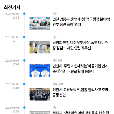
최신기사
2026-08-06
인천
12:31
인천 영종구, 출범 후 첫 ‘적극행정 분야 행
안부 장관 표창’ 영예
2026-08-06
인천
12:15
남영희 인천시 정무부시장, 폭염 대비 현
장 점검… 시민 안전 최우선
2026-08-06
사회일반
12:09
인천시, 주민과 함께하는‘마을기업 연계
축제’개최… 판로 확대 돕는다
2026-08-06
정부.정책
12:04
인천시·고용노동부, 맨홀 질식사고 추방
공동선언
2026-08-06
인천
11:59
서해구, 청년 취업 역량 강화를 위한 협력