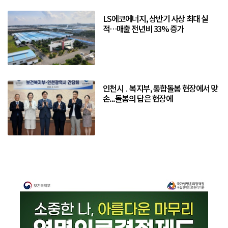
LS에코에너지, 상반기 사상 최대 실
적…매출 전년비 33% 증가
인천시 ․ 복지부, 통합돌봄 현장에서 맞
손...돌봄의 답은 현장에