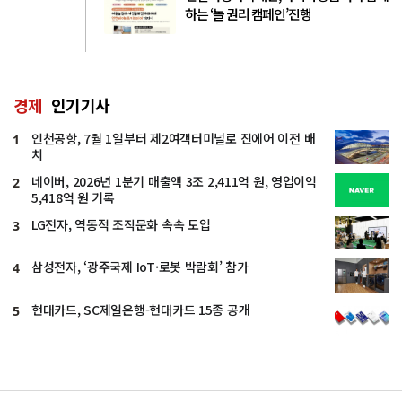
하는 ‘놀 권리 캠페인’진행
경제
인기기사
인천공항, 7월 1일부터 제2여객터미널로 진에어 이전 배
1
치
네이버, 2026년 1분기 매출액 3조 2,411억 원, 영업이익
2
5,418억 원 기록
LG전자, 역동적 조직문화 속속 도입
3
삼성전자, ‘광주국제 IoT·로봇 박람회’ 참가
4
현대카드, SC제일은행-현대카드 15종 공개
5