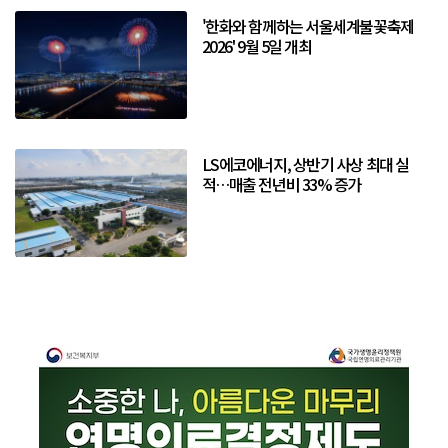
'한화와 함께하는 서울세계불꽃축제
2026' 9월 5일 개최
LS에코에너지, 상반기 사상 최대 실
적…매출 전년비 33% 증가