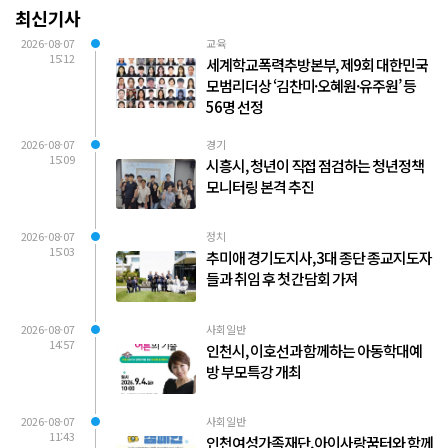
최신기사
2026-08-07
교육
15:12
세계학교폭력추방본부, 제9회 대한민국
모범리더상 ‘김찬미·오혜원·유주원’ 등
56명 선정
2026-08-07
경기
15:09
시흥시, 청년이 직접 점검하는 청년정책
모니터링 본격 추진
2026-08-07
정치
15:03
추미애 경기도지사, 3대 종단 종교지도자
들과 취임 후 첫 간담회 가져
2026-08-07
사회일반
14:57
인천시, 이호선과 함께하는 아동학대예
방 부모특강 개최
2026-08-07
사회일반
11:43
인천여성가족재단, 아이사랑꿈터와 함께