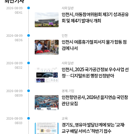
최신기사
2026-08-09
사회일반
08:41
인천시, 아동참여위원회 제3기 성과공유
회 및 제4기 발대식 개최
2026-08-09
인천
08:36
인천시 여름휴가철 피서지 물가 합동 점
검에 나서
2026-08-09
사회일반
08:32
인천시, 2025 국가공간정보 우수사업 선
정… 디지털트윈 행정 인정받아
2026-08-09
경제.기업
08:09
인천항만공사, 2026년 을지연습 국민참
관단 모집
2026-08-09
교육
08:03
경기도, 영유아 발달단계에 맞는 ‘교재·
교구 배달 서비스’ 하반기 접수