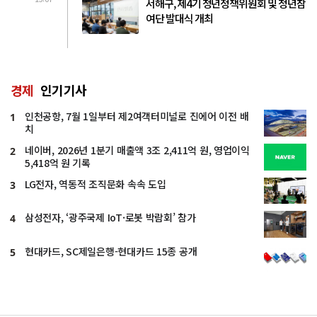
서해구, 제4기 청년정책위원회 및 청년참
여단 발대식 개최
경제
인기기사
인천공항, 7월 1일부터 제2여객터미널로 진에어 이전 배
1
치
네이버, 2026년 1분기 매출액 3조 2,411억 원, 영업이익
2
5,418억 원 기록
LG전자, 역동적 조직문화 속속 도입
3
삼성전자, ‘광주국제 IoT·로봇 박람회’ 참가
4
현대카드, SC제일은행-현대카드 15종 공개
5