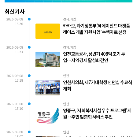
최신기사
2026-08-08
경제.기업
13:26
카카오, 과기정통부 ‘AI 에이전트 마켓플
레이스 개발 지원 사업’ 수행자로 선정
2026-08-08
경제.기업
13:23
인천교통공사, 상반기 408억 조기 투
입…지역경제 활성화 견인
2026-08-08
인천
13:18
인천시의회, 제7기 대학생 인턴십 수료식
개최
2026-08-08
인천
13:10
영종구, ‘사회복지시설 우수 프로그램’ 지
원‥주민 맞춤형 서비스 추진
2026-08-08
인천
13:07