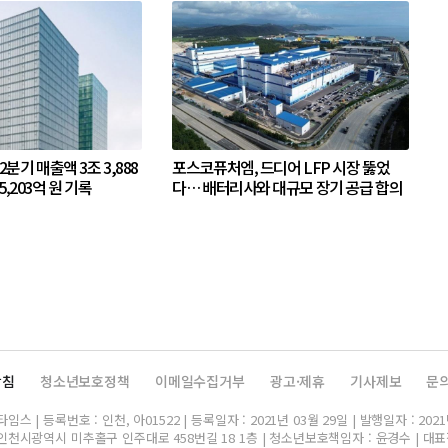
 2분기 매출액 3조 3,888
포스코퓨처엠, 드디어 LFP 시장 뚫었
5,203억 원 기록
다… 배터리사와 대규모 장기 공급 합의
방침
청소년보호정책
이메일수집거부
광고·제휴
기사제보
문
스 | 등록번호 : 인천, 아01522 | 등록일자 : 2021년 03월 29일 | 발행일자 : 2021
인천시광역시 미추홀구 인주대로 458번길 18 1층 | 청소년보호책임자 : 윤경수 | 대표전화 