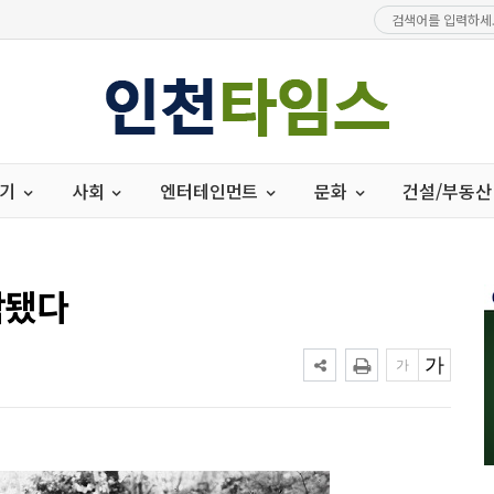
경기
사회
엔터테인먼트
문화
건설/부동산
작됐다