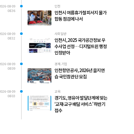
2026-08-09
인천
08:36
인천시 여름휴가철 피서지 물가
합동 점검에 나서
2026-08-09
사회일반
08:32
인천시, 2025 국가공간정보 우
수사업 선정… 디지털트윈 행정
인정받아
2026-08-09
경제.기업
08:09
인천항만공사, 2026년 을지연
습 국민참관단 모집
2026-08-09
교육
08:03
경기도, 영유아 발달단계에 맞는
‘교재·교구 배달 서비스’ 하반기
접수