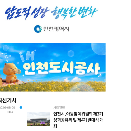
최신기사
2026-08-09
사회일반
08:41
인천시, 아동참여위원회 제3기
성과공유회 및 제4기 발대식 개
최