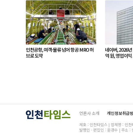
인천공항, 여객·물류 넘어 항공 MRO 허
네이버, 2026년
브로 도약
억 원, 영업이익 
언론사 소개
개인정보취급
제호 : 인천타임스 | 업체명 : 인천타임
발행인ㆍ편집인 : 윤경수 | 주소 : 