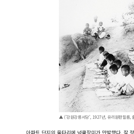
▲ ('강원강릉서당', 1927년, 유리원판필름
아파트 단지의 울타리에 넝쿨장미가 만발했다. 잘 정