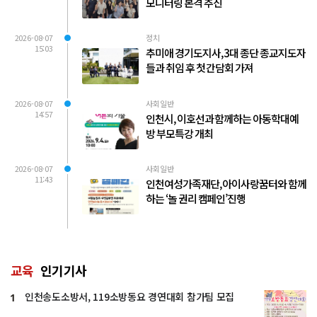
모니터링 본격 추진
2026-08-07
정치
15:03
추미애 경기도지사, 3대 종단 종교지도자
들과 취임 후 첫 간담회 가져
2026-08-07
사회일반
14:57
인천시, 이호선과 함께하는 아동학대예
방 부모특강 개최
2026-08-07
사회일반
11:43
인천여성가족재단, 아이사랑꿈터와 함께
하는 ‘놀 권리 캠페인’진행
교육
인기기사
인천송도소방서, 119소방동요 경연대회 참가팀 모집
1