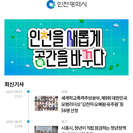
최신기사
2026-08-07
교육
15:12
세계학교폭력추방본부, 제9회 대한민국
모범리더상 ‘김찬미·오혜원·유주원’ 등
56명 선정
2026-08-07
경기
15:09
시흥시, 청년이 직접 점검하는 청년정책